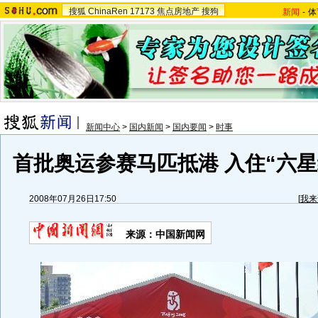
搜狐
ChinaRen
17173
焦点房地产
搜狗
新闻
-
体
新闻中心
>
国内新闻
>
国内要闻
>
时事
首批奥运参赛马匹抵港 入住“六星级
2008年07月26日17:50
[
我来
来源：中国新闻网