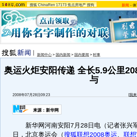
搜狐
ChinaRen
17173
焦点房地产
搜狗
新闻
-
体
新闻中心
>
国内新闻
>
国内要闻
>
时事
奥运火炬安阳传递 全长5.9公里2
与
2008年07月28日09:23
[
我来
来源：新华网
新华网河南安阳7月28日电（记者张兴军
日，北京奥运会（
搜狐联想2008奥运
、
联想