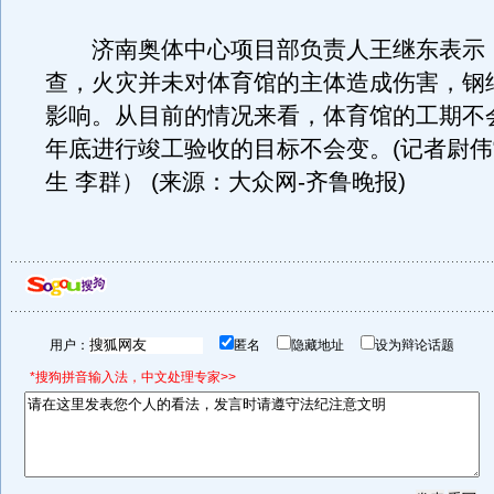
济南奥体中心项目部负责人王继东表示
查，火灾并未对体育馆的主体造成伤害，钢
影响。从目前的情况来看，体育馆的工期不
年底进行竣工验收的目标不会变。(记者尉伟
生 李群） (来源：大众网-齐鲁晚报)
用户：
匿名
隐藏地址
设为辩论话题
*搜狗拼音输入法，中文处理专家>>