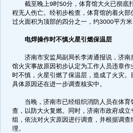
截至晚上9时50分，体育馆大火已彻底
程无人伤亡。经初步检查，体育馆的着火部
过火面积为顶部的四分之一，约3000平方米
电焊操作时不慎火星引燃保温层
济南市安监局副局长李涛通报说，济南
馆火灾事故原因初步认定为工作人员违章作
时不慎，火星引燃了保温层，造成了火灾。
具体原因还在进一步调查核实中。
当晚，济南市已经组织消防人员在体育
查，以防大火复燃。同时，济南市政府成立
组，依法对火灾原因进行调查，并根据调查
理。