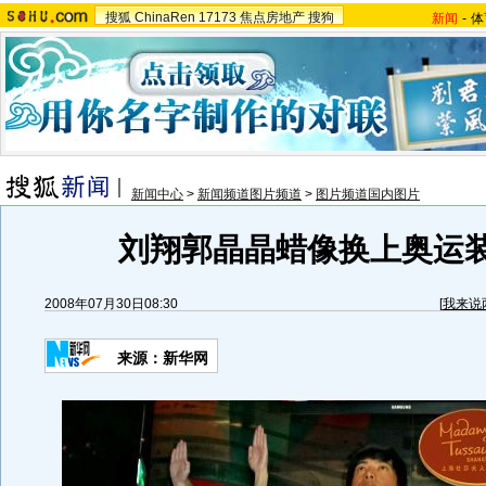
搜狐
ChinaRen
17173
焦点房地产
搜狗
新闻
-
体
新闻中心
>
新闻频道图片频道
>
图片频道国内图片
刘翔郭晶晶蜡像换上奥运装
2008年07月30日08:30
[
我来说
来源：新华网