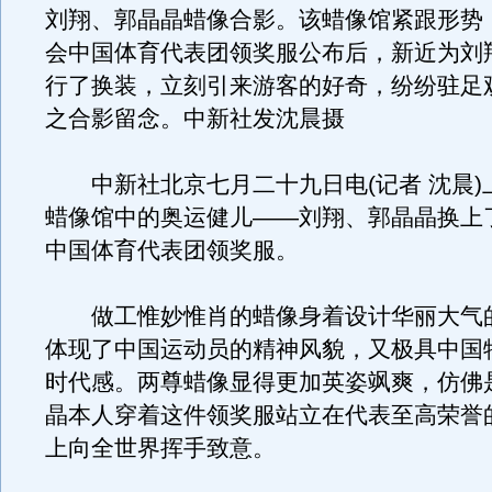
刘翔、郭晶晶蜡像合影。该蜡像馆紧跟形势
会中国体育代表团领奖服公布后，新近为刘
行了换装，立刻引来游客的好奇，纷纷驻足
之合影留念。中新社发沈晨摄
中新社北京七月二十九日电(记者 沈晨)
蜡像馆中的奥运健儿——刘翔、郭晶晶换上
中国体育代表团领奖服。
做工惟妙惟肖的蜡像身着设计华丽大气
体现了中国运动员的精神风貌，又极具中国
时代感。
两尊蜡像显得更加英姿飒爽，仿佛
晶本人穿着这件领奖服站立在代表至高荣誉
上向全世界挥手致意。