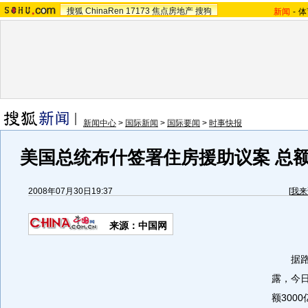
搜狐
ChinaRen
17173
焦点房地产
搜狗
新闻
-
体
新闻中心
>
国际新闻
>
国际要闻
>
时事快报
美国总统布什签署住房援助议案 总额3
2008年07月30日19:37
[
我来
来源：中国网
据路透
露，今
额300