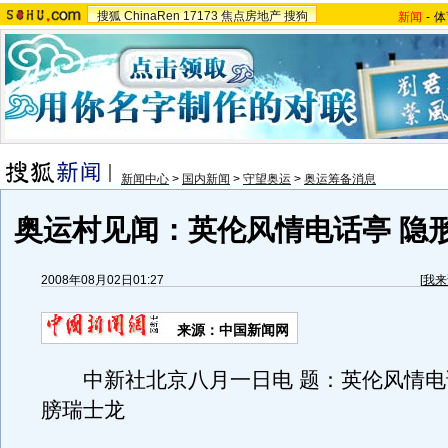
搜狐
ChinaRen
17173
焦点房地产
搜狗
新闻
-
体
新闻中心
>
国内新闻
>
守望奥运
>
奥运筹备消息
奥运村见闻：英伦风情电话亭 隐
2008年08月02日01:27
[
我来
来源：中国新闻网
中新社北京八月一日电 题：英伦风情电
膀瑞士龙