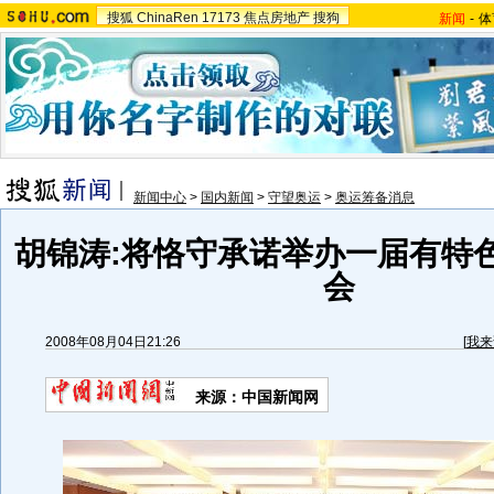
搜狐
ChinaRen
17173
焦点房地产
搜狗
新闻
-
体
新闻中心
>
国内新闻
>
守望奥运
>
奥运筹备消息
胡锦涛:将恪守承诺举办一届有特
会
2008年08月04日21:26
[
我来
来源：中国新闻网