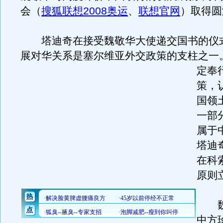
会（
搜狐联想2008奥运
、
联想官网
）取得圆
塔迪奇在接受魏敬华大使递交国书的仪
展对华关系是塞尔维亚外交政策的支柱之一
定奉
策，
国领
一部
属于
塔迪
在科
原则
魏
中方