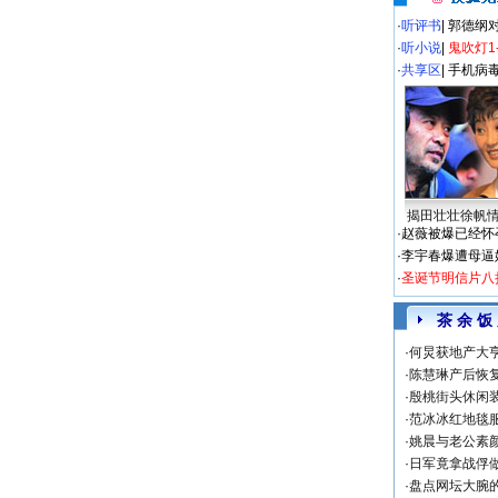
·
听评书
|
郭德纲
·
听小说
|
鬼吹灯1
·
共享区
|
手机病
揭田壮壮徐帆
·
赵薇被爆已经怀
·
李宇春爆遭母逼
·
圣诞节明信片八
茶 余 饭
·
何炅获地产大亨
·
陈慧琳产后恢复
·
殷桃街头休闲装
·
范冰冰红地毯
·
姚晨与老公素
·
日军竟拿战俘
·
盘点网坛大腕