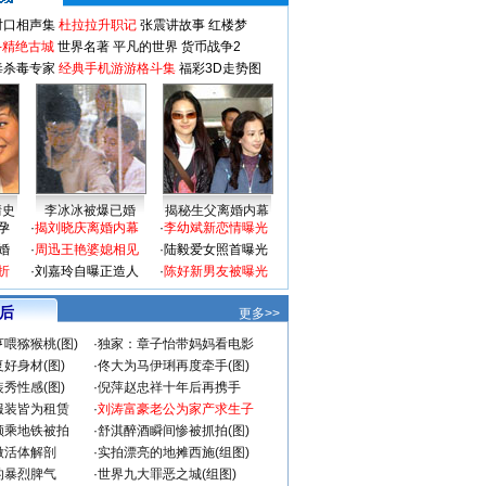
对口相声集
杜拉拉升职记
张震讲故事
红楼梦
-精绝古城
世界名著
平凡的世界
货币战争2
毒杀毒专家
经典手机游游格斗集
福彩3D走势图
情史
李冰冰被爆已婚
揭秘生父离婚内幕
孕
·
揭刘晓庆离婚内幕
·
李幼斌新恋情曝光
婚
·
周迅王艳婆媳相见
·
陆毅爱女照首曝光
折
·
刘嘉玲自曝正造人
·
陈好新男友被曝光
 后
更多>>
喂猕猴桃(图)
·
独家：章子怡带妈妈看电影
好身材(图)
·
佟大为马伊琍再度牵手(图)
秀性感(图)
·
倪萍赵忠祥十年后再携手
服装皆为租赁
·
刘涛富豪老公为家产求生子
颜乘地铁被拍
·
舒淇醉酒瞬间惨被抓拍(图)
做活体解剖
·
实拍漂亮的地摊西施(组图)
的暴烈脾气
·
世界九大罪恶之城(组图)