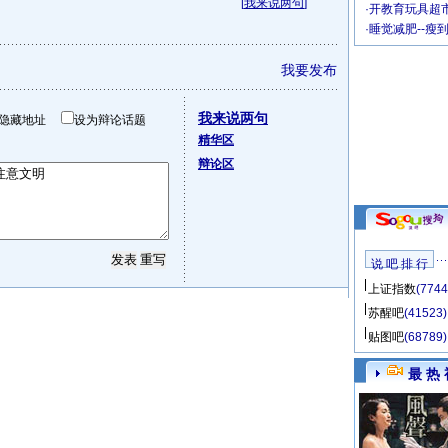
[
我来说两句
]
·
开教育玩具超市
·
睡觉减肥--瘦
我要发布
我来说两句
隐藏地址
设为辩论话题
精华区
辩论区
说 吧 排 行
上证指数
(7744
苏醒吧
(41523)
贴图吧
(68789)
最 热 