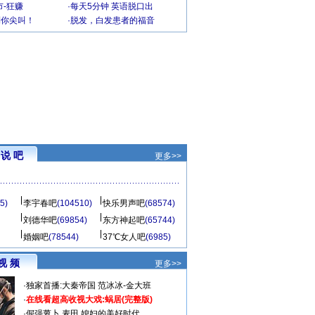
-狂赚
·
每天5分钟 英语脱口出
到你尖叫！
·
脱发，白发患者的福音
说 吧
更多>>
5)
李宇春吧
(104510)
快乐男声吧
(68574)
刘德华吧
(69854)
东方神起吧
(65744)
婚姻吧
(78544)
37℃女人吧
(6985)
视 频
更多>>
·
独家首播:大秦帝国
范冰冰-金大班
·
在线看超高收视大戏:
蜗居(完整版)
·
倔强萝卜
麦田
媳妇的美好时代