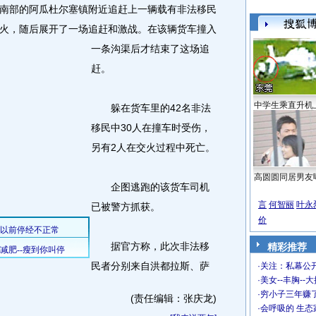
部的阿瓜杜尔塞镇附近追赶上一辆载有非法移民
火，随后展开了一场追赶和激战。
在该辆货车撞入
一条沟渠后才结束了这场追
赶。
中学生乘直升机
躲在货车里的42名非法
移民中30人在撞车时受伤，
另有2人在交火过程中死亡。
高圆圆同居男友
企图逃跑的该货车司机
言
何智丽
叶永
已被警方抓获。
价
据官方称，此次非法移
精彩推荐
民者分别来自洪都拉斯、萨
·
关注：私幕公
·
美女--丰胸--
·
穷小子三年赚
(责任编辑：张庆龙)
·
会呼吸的 生态