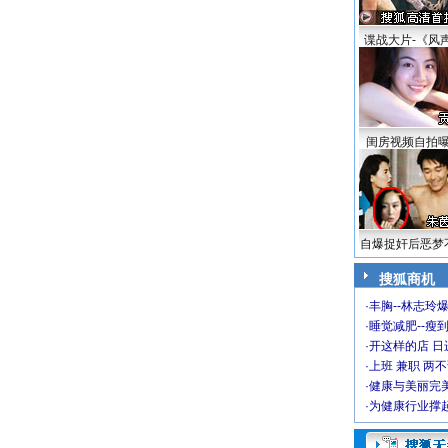
谍战大片-《风
闺房视频自拍
自爆捉奸后恶梦
搜狐商机
·
丰胸--林志玲
·
睡觉减肥--瘦到
·
开这样的店 日进
·
上班 兼职 两
·
健康与美丽完
·
为健康行业撑