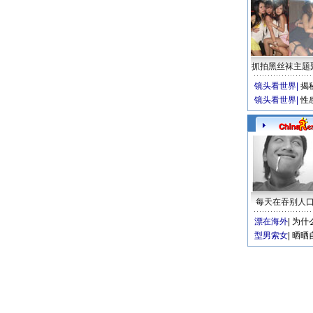
抓拍黑丝袜主题
镜头看世界
|
揭
镜头看世界
|
性
每天在吞别人
漂在海外
|
为什
型男索女
|
晒晒