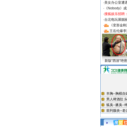
·
美女办公室遭
·
《Nobody》
·
搜狐娱乐招聘
·
台北电玩展靓丽S
·
《变形金刚
·
王岳伦爆李
新版“西游”绝