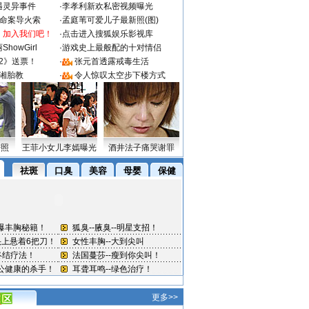
遇灵异事件
·
李孝利新欢私密视频曝光
成命案导火索
·
孟庭苇可爱儿子最新照(图)
：加入我们吧！
·
点击进入搜狐娱乐影视库
howGirl
·
游戏史上最般配的十对情侣
2》送票！
·
张元首透露戒毒生活
湘胎教
·
令人惊叹太空步下楼方式
密照
王菲小女儿李嫣曝光
酒井法子痛哭谢罪
更多>>