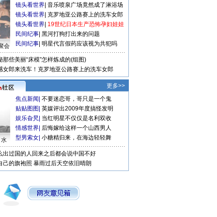
镜头看世界
|
音乐喷泉广场竟然成了淋浴场
镜头看世界
|
克罗地亚公路赛上的洗车女郎
镜头看世界
|
19世纪日本生产恐怖孕妇娃娃
民间纪事
|
黑河打狗打出来的问题
民间纪事
|
明星代言假药应该视为共犯吗
聚会
秘那些美丽“床模”怎样炼成的(组图)
感女郎来洗车！克罗地亚公路赛上的洗车女郎
更多>>
焦点新闻
|
不要迷恋哥，哥只是一个鬼
贴贴图图
|
英媒评出2009年度搞怪发明
娱乐旮旯
|
当红明星不仅仅是名利双收
情感世界
|
后悔嫁给这样一个山西男人
型男索女
|
小糖精归来，在海边轻轻舞
口水
么出过国的人回来之后都会说中国不好
自己的旗袍照
暴雨过后天空依旧晴朗