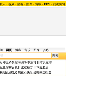
女人
-
视频
-
播客
-
邮件
-
博客
-
BBS
-
我说两句
闻
网页
博客
音乐
图片
说吧
长
邓玉娇失踪
朝鲜军事演习
日本兵赎罪
改温总讲话
夏日减肥秘方
日本瘦脸法
中共卧底结局
慈禧不快乐
侵略中国报告