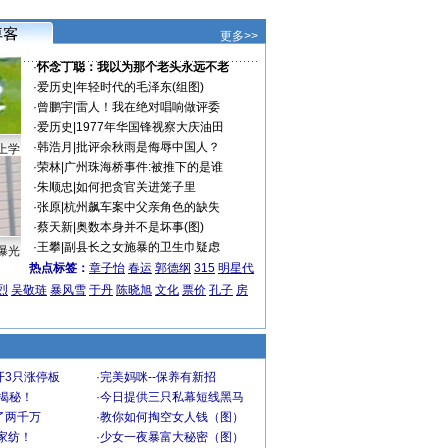
更多>>
·
怀念丁聪：我以为那个老头永远不老
·
爱历史
|
年轻时代的毛泽东(组图)
·
曾鹏宇
|
雷人！我在绝对唱响做评委
·
爱历史
|
1977年华国锋视察大庆油田
·
韩浩月
|
批评余秋雨是侮辱中国人？
上学
·
荣林
|
广州珠海桥事件:被推下的是谁
·
朱顺忠
|
如何把贪官关进笼子里
·
张原
|
杭州飙车案中父亲角色的缺失
·
蔡天新
|
奥数本身并不是坏事(图)
·
王攀
|
副县长之女施暴的卫生巾疑虑
曝光
热点标签：
章子怡
春运
郭德纲
315
明星代
烈
吴敬琏
暴风雪
于丹
陈晓旭
文化
票价
孔子
房
开3只涨停板
·
完美妈咪--保养有新招
大揭秘！
·
今日提供三只私幕短线黑马
了两千万
·
教你如何掏空女人钱（图）
家纺！
·
少女一夜暴富大秘密（图）