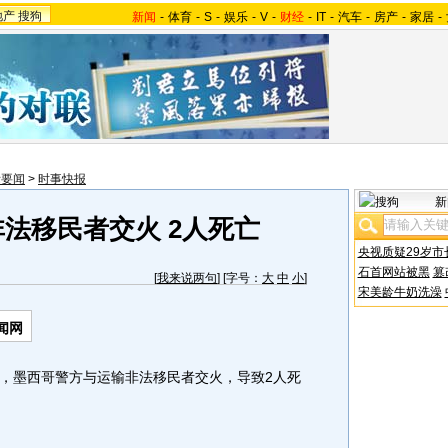
地产
搜狗
新闻
-
体育
-
S
-
娱乐
-
V
-
财经
-
IT
-
汽车
-
房产
-
家居
-
际要闻
>
时事快报
新
法移民者交火 2人死亡
央视质疑29岁市
石首网站被黑
篡
[
我来说两句
] [字号：
大
中
小
]
宋美龄牛奶洗澡
闻网
，墨西哥警方与运输非法移民者交火，导致2人死