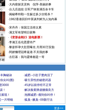
·
大内密探灵灵狗
倪萍-美丽的事
·
台儿庄战役 日军尸体装满百余卡车
声》
·
揭秘希特勒一生躲过多少次暗杀？
·
1982香港回归中英谈判鲜为人知内幕
·
宋丹丹：张国立活得太累
·
满文军有望明日获释
曝光
·
《变形金刚2》送电影票！
·
李湘王岳伦恩爱待产
·
黎姿怀孕大肚照曝光 月用30万安胎
·
阿娇懒理冠希返港:不关我的事
·
古巨基：我与霆锋都是一哥
不断
爆丰胸秘诀
·
减肥--小肚子赘肉没了
你尖叫(图)
·
吸引异性的秘密武器
3000
·
45岁以前停经不正常
不误！
·
解决脸黄脾虚腰痛良方
美展现！
·
泡脚减肥--瘦到你叫停！
起一片明镜
·
狐臭--腋臭--09新疗法
更多>>