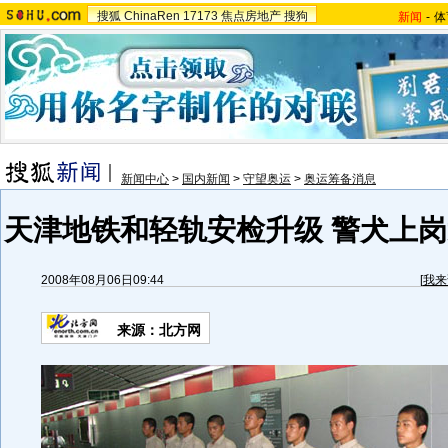
搜狐
ChinaRen
17173
焦点房地产
搜狗
新闻
-
体
新闻中心
>
国内新闻
>
守望奥运
>
奥运筹备消息
天津地铁和轻轨安检升级 警犬上岗
2008年08月06日09:44
[
我来
来源：北方网