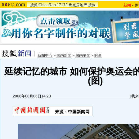
搜狐
ChinaRen
17173
焦点房地产
搜狗
新闻
-
体
新闻中心
>
国内新闻
>
国内要闻
>
时事
延续记忆的城市 如何保护奥运会
(图)
2008年08月06日14:23
[
我来
来源：中国新闻网