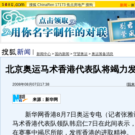
搜狐
ChinaRen
17173
焦点房地产
搜狗
新闻
-
体
新闻中心
>
国内新闻
>
守望奥运
>
奥运筹备消息
北京奥运马术香港代表队将竭力
2008年08月07日17:38
[
我来
来源：新华网
新华网香港8月7日奥运专电（记者张雅
马术香港代表队领队韩启仁7日在此间表示
在赛事中竭尽所能，发挥香港的进取精神。