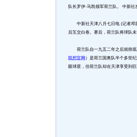
队长罗伊-马凯领军荷兰队。 中新社发
中新社天津八月七日电 (记者邓霞
后互交白卷。赛后，荷兰队将球队未
荷兰队自一九五二年之后就彻底
联想官网
）是荷兰国奥队半个多世纪
眼球星，但荷兰队却在天津享受到巨