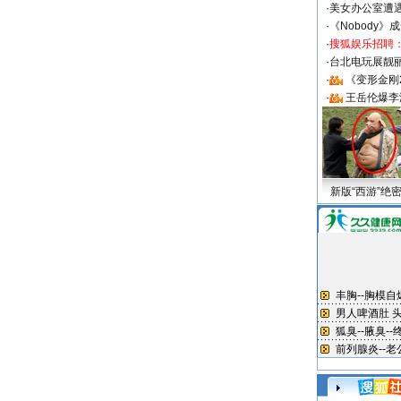
·
美女办公室遭
·
《Nobody》
·
搜狐娱乐招聘
·
台北电玩展靓丽S
·
《变形金刚
·
王岳伦爆李
新版“西游”绝