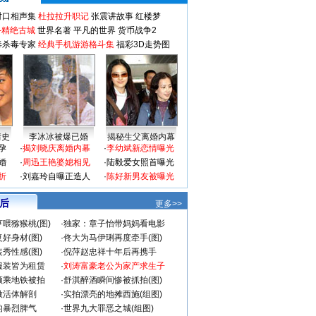
对口相声集
杜拉拉升职记
张震讲故事
红楼梦
-精绝古城
世界名著
平凡的世界
货币战争2
毒杀毒专家
经典手机游游格斗集
福彩3D走势图
情史
李冰冰被爆已婚
揭秘生父离婚内幕
孕
·
揭刘晓庆离婚内幕
·
李幼斌新恋情曝光
婚
·
周迅王艳婆媳相见
·
陆毅爱女照首曝光
折
·
刘嘉玲自曝正造人
·
陈好新男友被曝光
 后
更多>>
喂猕猴桃(图)
·
独家：章子怡带妈妈看电影
好身材(图)
·
佟大为马伊琍再度牵手(图)
秀性感(图)
·
倪萍赵忠祥十年后再携手
服装皆为租赁
·
刘涛富豪老公为家产求生子
颜乘地铁被拍
·
舒淇醉酒瞬间惨被抓拍(图)
做活体解剖
·
实拍漂亮的地摊西施(组图)
的暴烈脾气
·
世界九大罪恶之城(组图)