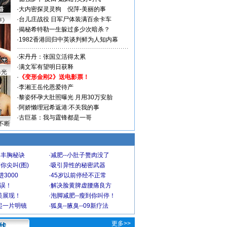
·
大内密探灵灵狗
倪萍-美丽的事
·
台儿庄战役 日军尸体装满百余卡车
声》
·
揭秘希特勒一生躲过多少次暗杀？
·
1982香港回归中英谈判鲜为人知内幕
·
宋丹丹：张国立活得太累
·
满文军有望明日获释
曝光
·
《变形金刚2》送电影票！
·
李湘王岳伦恩爱待产
·
黎姿怀孕大肚照曝光 月用30万安胎
·
阿娇懒理冠希返港:不关我的事
·
古巨基：我与霆锋都是一哥
不断
爆丰胸秘诀
·
减肥--小肚子赘肉没了
你尖叫(图)
·
吸引异性的秘密武器
3000
·
45岁以前停经不正常
不误！
·
解决脸黄脾虚腰痛良方
美展现！
·
泡脚减肥--瘦到你叫停！
起一片明镜
·
狐臭--腋臭--09新疗法
更多>>