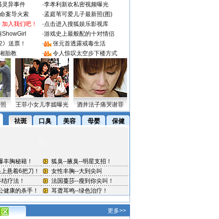
遇灵异事件
·
李孝利新欢私密视频曝光
成命案导火索
·
孟庭苇可爱儿子最新照(图)
：加入我们吧！
·
点击进入搜狐娱乐影视库
howGirl
·
游戏史上最般配的十对情侣
2》送票！
·
张元首透露戒毒生活
湘胎教
·
令人惊叹太空步下楼方式
密照
王菲小女儿李嫣曝光
酒井法子痛哭谢罪
更多>>