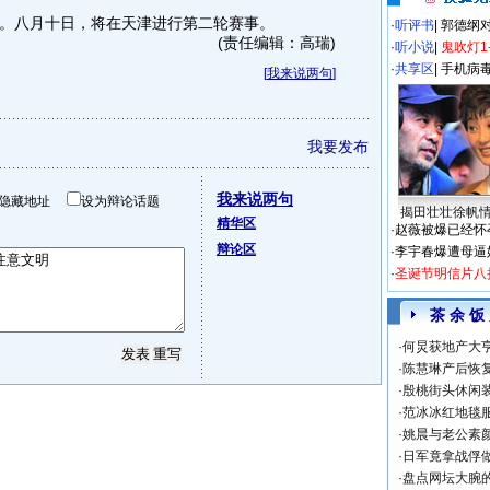
。八月十日，将在天津进行第二轮赛事。
·
听评书
|
郭德纲
(责任编辑：高瑞)
·
听小说
|
鬼吹灯1
·
共享区
|
手机病
[
我来说两句
]
我要发布
我来说两句
隐藏地址
设为辩论话题
揭田壮壮徐帆
精华区
·
赵薇被爆已经怀
辩论区
·
李宇春爆遭母逼
·
圣诞节明信片八
茶 余 饭
·
何炅获地产大亨
·
陈慧琳产后恢复
·
殷桃街头休闲装
·
范冰冰红地毯
·
姚晨与老公素
·
日军竟拿战俘
·
盘点网坛大腕