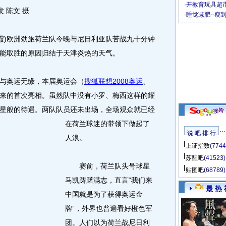
·
开教育玩具超市
 陈文 摄
·
睡觉减肥--瘦
)欧洲劲旅荷兰队今晚与尼日利亚队苦战九十分钟
能取胜的原因归结于天津炎热的天气。
与奥运无缘，本届奥运会（
搜狐联想2008奥运
、
来的首次亮相。虽然队中没有小罗、梅西这样的耀
星般的待遇。
两队队员还未出场，全场观众就已经
在荷兰球迷的带领下做起了
说 吧 排 行
人浪。
上证指数
(7744
苏醒吧
(41523)
赛前，荷兰队头号球星
贴图吧
(68789)
马凯踌躇满志，直言“我们来
最 热 
中国就是为了获得奥运金
牌”，外界也普遍看好橙色军
团。人们以为荷兰战尼日利