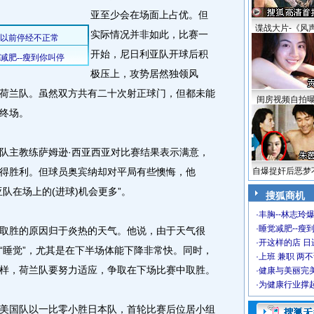
亚至少会在场面上占优。但
谍战大片-《风
实际情况并非如此，比赛一
开始，尼日利亚队开球后积
极压上，攻势居然独领风
荷兰队。虽然双方共有二十次射正球门，但都未能
闺房视频自拍
终场。
主教练萨姆逊·西亚西亚对比赛结果表示满意，
得胜利。但球员奥宾纳却对平局有些懊悔，他
自爆捉奸后恶梦
队在场上的(进球)机会更多”。
搜狐商机
·
丰胸--林志玲
·
睡觉减肥--瘦到
胜的原因归于炎热的天气。他说，由于天气很
·
开这样的店 日进
“睡觉”，尤其是在下半场体能下降非常快。同时，
·
上班 兼职 两
样，荷兰队要努力适应，争取在下场比赛中取胜。
·
健康与美丽完
·
为健康行业撑
国队以一比零小胜日本队，首轮比赛后位居小组