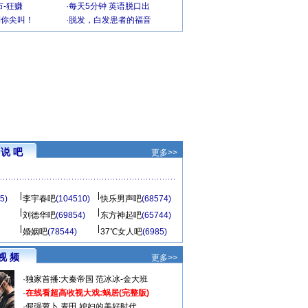
-狂赚
·
每天5分钟 英语脱口出
到你尖叫！
·
脱发，白发患者的福音
说 吧
更多>>
5)
李宇春吧
(104510)
快乐男声吧
(68574)
刘德华吧
(69854)
东方神起吧
(65744)
婚姻吧
(78544)
37℃女人吧
(6985)
视 频
更多>>
·
独家首播:大秦帝国
范冰冰-金大班
·
在线看超高收视大戏:
蜗居(完整版)
·
倔强萝卜
麦田
媳妇的美好时代