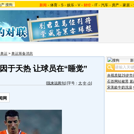
地产
搜狗
新闻
-
体育
-
S
-
娱乐
-
V
-
财经
-
IT
-
汽车
-
房产
-
家居
-
望奥运
>
奥运筹备消息
新
因于天热 让球员在“睡觉”
央视质疑29岁市
石首网站被黑
篡
[
我来说两句
] [字号：
大
中
小
]
宋美龄牛奶洗澡
闻网