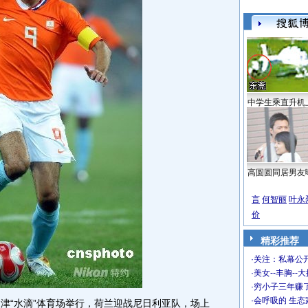
中学生乘直升机
高圆圆同居男友
言
何智丽
叶永
价
精彩推荐
·
关注：私幕公
·
美女--丰胸--
·
穷小子三年赚
·
会呼吸的 生态
“水滴”体育场举行，荷兰迎战尼日利亚队，场上