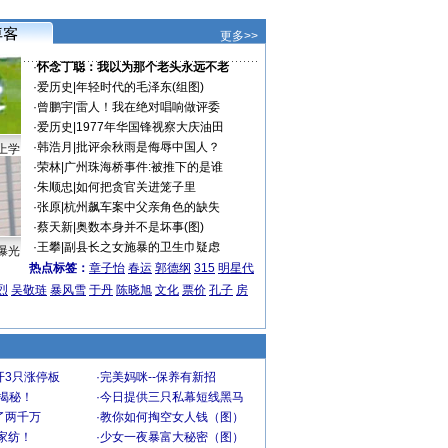
更多>>
·
怀念丁聪：我以为那个老头永远不老
·
爱历史
|
年轻时代的毛泽东(组图)
·
曾鹏宇
|
雷人！我在绝对唱响做评委
·
爱历史
|
1977年华国锋视察大庆油田
·
韩浩月
|
批评余秋雨是侮辱中国人？
上学
·
荣林
|
广州珠海桥事件:被推下的是谁
·
朱顺忠
|
如何把贪官关进笼子里
·
张原
|
杭州飙车案中父亲角色的缺失
·
蔡天新
|
奥数本身并不是坏事(图)
·
王攀
|
副县长之女施暴的卫生巾疑虑
曝光
热点标签：
章子怡
春运
郭德纲
315
明星代
烈
吴敬琏
暴风雪
于丹
陈晓旭
文化
票价
孔子
房
开3只涨停板
·
完美妈咪--保养有新招
大揭秘！
·
今日提供三只私幕短线黑马
了两千万
·
教你如何掏空女人钱（图）
家纺！
·
少女一夜暴富大秘密（图）