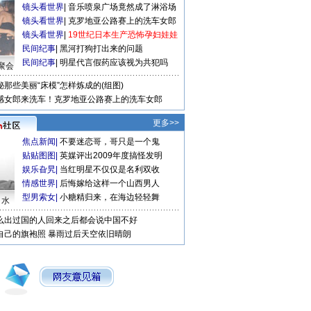
镜头看世界
|
音乐喷泉广场竟然成了淋浴场
镜头看世界
|
克罗地亚公路赛上的洗车女郎
镜头看世界
|
19世纪日本生产恐怖孕妇娃娃
民间纪事
|
黑河打狗打出来的问题
民间纪事
|
明星代言假药应该视为共犯吗
聚会
秘那些美丽“床模”怎样炼成的(组图)
感女郎来洗车！克罗地亚公路赛上的洗车女郎
更多>>
焦点新闻
|
不要迷恋哥，哥只是一个鬼
贴贴图图
|
英媒评出2009年度搞怪发明
娱乐旮旯
|
当红明星不仅仅是名利双收
情感世界
|
后悔嫁给这样一个山西男人
型男索女
|
小糖精归来，在海边轻轻舞
口水
么出过国的人回来之后都会说中国不好
自己的旗袍照
暴雨过后天空依旧晴朗