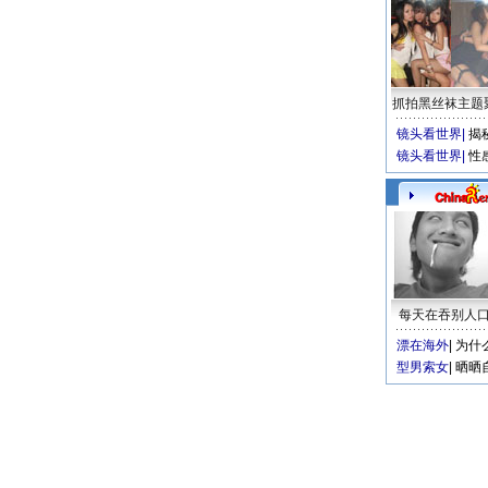
抓拍黑丝袜主题
镜头看世界
|
揭
镜头看世界
|
性
每天在吞别人
漂在海外
|
为什
型男索女
|
晒晒