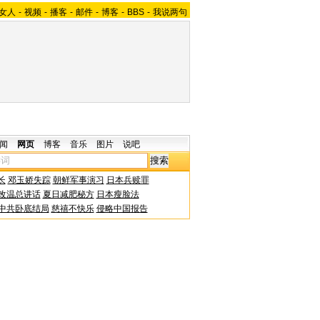
女人
-
视频
-
播客
-
邮件
-
博客
-
BBS
-
我说两句
闻
网页
博客
音乐
图片
说吧
长
邓玉娇失踪
朝鲜军事演习
日本兵赎罪
改温总讲话
夏日减肥秘方
日本瘦脸法
中共卧底结局
慈禧不快乐
侵略中国报告