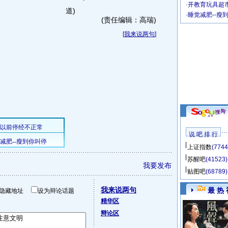
·
开教育玩具超市
道)
·
睡觉减肥--瘦
(责任编辑：高瑞)
[
我来说两句
]
说 吧 排 行
上证指数
(7744
苏醒吧
(41523)
我要发布
贴图吧
(68789)
我来说两句
最 热 
隐藏地址
设为辩论话题
精华区
辩论区