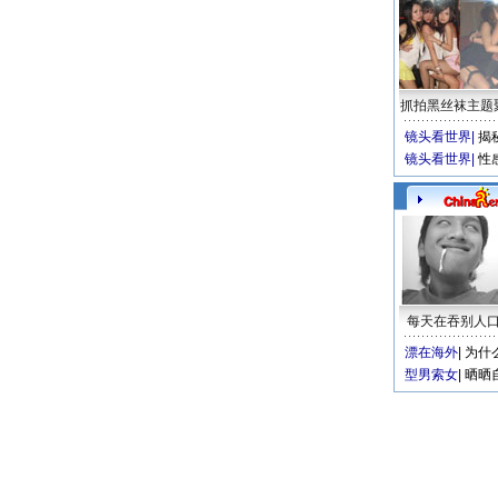
抓拍黑丝袜主题
镜头看世界
|
揭
镜头看世界
|
性
每天在吞别人
漂在海外
|
为什
型男索女
|
晒晒