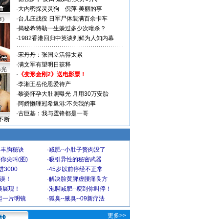
·
大内密探灵灵狗
倪萍-美丽的事
·
台儿庄战役 日军尸体装满百余卡车
声》
·
揭秘希特勒一生躲过多少次暗杀？
·
1982香港回归中英谈判鲜为人知内幕
·
宋丹丹：张国立活得太累
·
满文军有望明日获释
曝光
·
《变形金刚2》送电影票！
·
李湘王岳伦恩爱待产
·
黎姿怀孕大肚照曝光 月用30万安胎
·
阿娇懒理冠希返港:不关我的事
·
古巨基：我与霆锋都是一哥
不断
爆丰胸秘诀
·
减肥--小肚子赘肉没了
你尖叫(图)
·
吸引异性的秘密武器
3000
·
45岁以前停经不正常
不误！
·
解决脸黄脾虚腰痛良方
美展现！
·
泡脚减肥--瘦到你叫停！
起一片明镜
·
狐臭--腋臭--09新疗法
更多>>