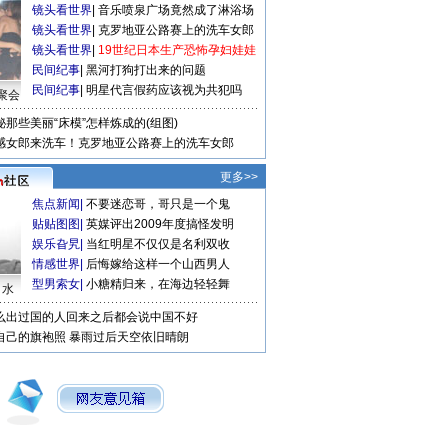
镜头看世界
|
音乐喷泉广场竟然成了淋浴场
镜头看世界
|
克罗地亚公路赛上的洗车女郎
镜头看世界
|
19世纪日本生产恐怖孕妇娃娃
民间纪事
|
黑河打狗打出来的问题
民间纪事
|
明星代言假药应该视为共犯吗
聚会
秘那些美丽“床模”怎样炼成的(组图)
感女郎来洗车！克罗地亚公路赛上的洗车女郎
更多>>
焦点新闻
|
不要迷恋哥，哥只是一个鬼
贴贴图图
|
英媒评出2009年度搞怪发明
娱乐旮旯
|
当红明星不仅仅是名利双收
情感世界
|
后悔嫁给这样一个山西男人
型男索女
|
小糖精归来，在海边轻轻舞
口水
么出过国的人回来之后都会说中国不好
自己的旗袍照
暴雨过后天空依旧晴朗