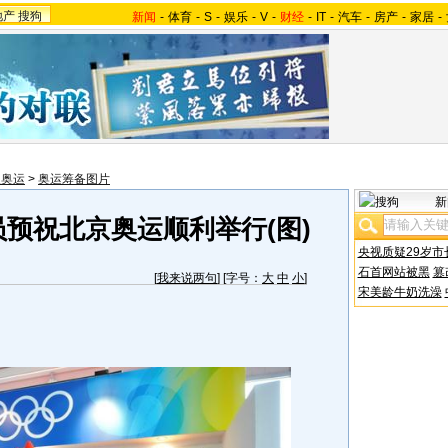
地产
搜狗
新闻
-
体育
-
S
-
娱乐
-
V
-
财经
-
IT
-
汽车
-
房产
-
家居
-
望奥运
>
奥运筹备图片
新
预祝北京奥运顺利举行(图)
央视质疑29岁市
石首网站被黑
篡
[
我来说两句
] [字号：
大
中
小
]
宋美龄牛奶洗澡