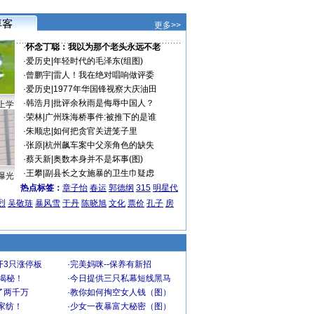
更多>>
·
怀念丁聪：我以为那个老头永远不老
·
爱历史
|
年轻时代的毛泽东(组图)
·
曾鹏宇
|
雷人！我在绝对唱响做评委
·
爱历史
|
1977年华国锋视察大庆油田
·
韩浩月
|
批评余秋雨是侮辱中国人？
上学
·
荣林
|
广州珠海桥事件:被推下的是谁
·
朱顺忠
|
如何把贪官关进笼子里
·
张原
|
杭州飙车案中父亲角色的缺失
·
蔡天新
|
奥数本身并不是坏事(图)
·
王攀
|
副县长之女施暴的卫生巾疑虑
曝光
热点标签：
章子怡
春运
郭德纲
315
明星代
烈
吴敬琏
暴风雪
于丹
陈晓旭
文化
票价
孔子
房
开3只涨停板
·
完美妈咪--保养有新招
大揭秘！
·
今日提供三只私幕短线黑马
了两千万
·
教你如何掏空女人钱（图）
家纺！
·
少女一夜暴富大秘密（图）