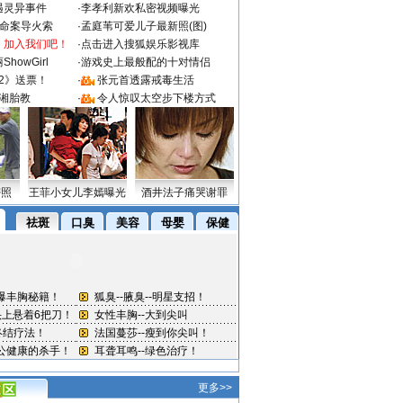
遇灵异事件
·
李孝利新欢私密视频曝光
成命案导火索
·
孟庭苇可爱儿子最新照(图)
：加入我们吧！
·
点击进入搜狐娱乐影视库
howGirl
·
游戏史上最般配的十对情侣
2》送票！
·
张元首透露戒毒生活
湘胎教
·
令人惊叹太空步下楼方式
密照
王菲小女儿李嫣曝光
酒井法子痛哭谢罪
更多>>