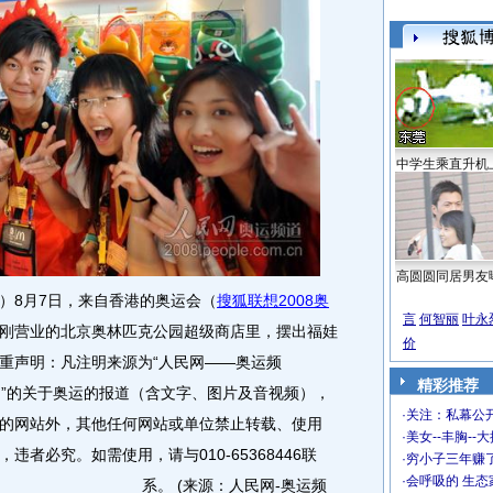
中学生乘直升机
高圆圆同居男友
8月7日，来自香港的奥运会（
搜狐联想2008奥
言
何智丽
叶永
刚营业的北京奥林匹克公园超级商店里，摆出福娃
价
重声明：凡注明来源为“人民网――奥运频
精彩推荐
民网”的关于奥运的报道（含文字、图片及音视频），
·
关注：私幕公
的网站外，其他任何网站或单位禁止转载、使用
·
美女--丰胸--
者必究。如需使用，请与010-65368446联
·
穷小子三年赚
·
会呼吸的 生态
系。
(来源：人民网-奥运频