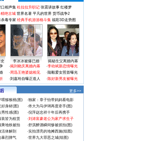
对口相声集
杜拉拉升职记
张震讲故事
红楼梦
-精绝古城
世界名著
平凡的世界
货币战争2
毒杀毒专家
经典手机游游格斗集
福彩3D走势图
情史
李冰冰被爆已婚
揭秘生父离婚内幕
孕
·
揭刘晓庆离婚内幕
·
李幼斌新恋情曝光
婚
·
周迅王艳婆媳相见
·
陆毅爱女照首曝光
折
·
刘嘉玲自曝正造人
·
陈好新男友被曝光
 后
更多>>
喂猕猴桃(图)
·
独家：章子怡带妈妈看电影
好身材(图)
·
佟大为马伊琍再度牵手(图)
秀性感(图)
·
倪萍赵忠祥十年后再携手
服装皆为租赁
·
刘涛富豪老公为家产求生子
颜乘地铁被拍
·
舒淇醉酒瞬间惨被抓拍(图)
做活体解剖
·
实拍漂亮的地摊西施(组图)
的暴烈脾气
·
世界九大罪恶之城(组图)