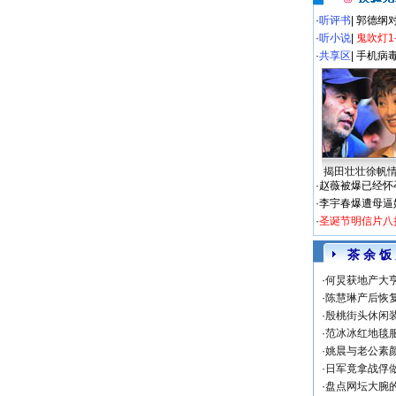
·
听评书
|
郭德纲
·
听小说
|
鬼吹灯1
·
共享区
|
手机病
揭田壮壮徐帆
·
赵薇被爆已经怀
·
李宇春爆遭母逼
·
圣诞节明信片八
茶 余 饭
·
何炅获地产大亨
·
陈慧琳产后恢复
·
殷桃街头休闲装
·
范冰冰红地毯
·
姚晨与老公素
·
日军竟拿战俘
·
盘点网坛大腕