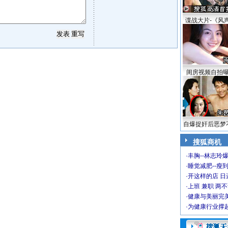
谍战大片-《风
闺房视频自拍
自爆捉奸后恶梦
搜狐商机
·
丰胸--林志玲
·
睡觉减肥--瘦到
·
开这样的店 日进
·
上班 兼职 两
·
健康与美丽完
·
为健康行业撑