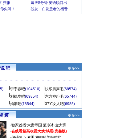
-狂赚
·
每天5分钟 英语脱口出
到你尖叫！
·
脱发，白发患者的福音
说 吧
更多>>
5)
李宇春吧
(104510)
快乐男声吧
(68574)
刘德华吧
(69854)
东方神起吧
(65744)
婚姻吧
(78544)
37℃女人吧
(6985)
视 频
更多>>
·
独家首播:大秦帝国
范冰冰-金大班
·
在线看超高收视大戏:
蜗居(完整版)
·
倔强萝卜
麦田
媳妇的美好时代