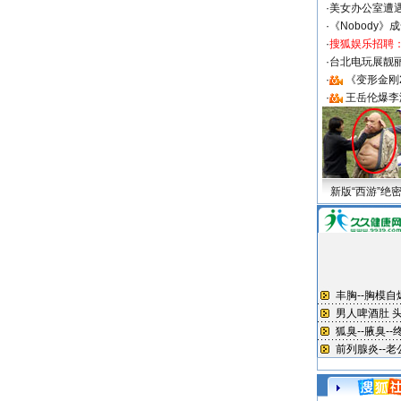
·
美女办公室遭
·
《Nobody》
·
搜狐娱乐招聘
·
台北电玩展靓丽S
·
《变形金刚
·
王岳伦爆李
新版“西游”绝