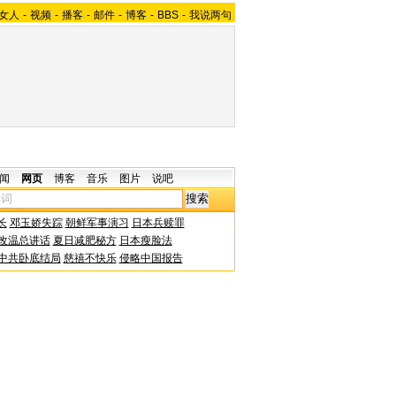
女人
-
视频
-
播客
-
邮件
-
博客
-
BBS
-
我说两句
闻
网页
博客
音乐
图片
说吧
长
邓玉娇失踪
朝鲜军事演习
日本兵赎罪
改温总讲话
夏日减肥秘方
日本瘦脸法
中共卧底结局
慈禧不快乐
侵略中国报告