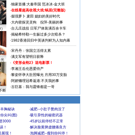
·
独家首播:大秦帝国
范冰冰-金大班
·
在线看超高收视大戏:
蜗居(完整版)
·
倔强萝卜
麦田
媳妇的美好时代
·
大内密探灵灵狗
倪萍-美丽的事
·
台儿庄战役 日军尸体装满百余卡车
声》
·
揭秘希特勒一生躲过多少次暗杀？
·
1982香港回归中英谈判鲜为人知内幕
·
宋丹丹：张国立活得太累
·
满文军有望明日获释
曝光
·
《变形金刚2》送电影票！
·
李湘王岳伦恩爱待产
·
黎姿怀孕大肚照曝光 月用30万安胎
·
阿娇懒理冠希返港:不关我的事
·
古巨基：我与霆锋都是一哥
不断
爆丰胸秘诀
·
减肥--小肚子赘肉没了
你尖叫(图)
·
吸引异性的秘密武器
3000
·
45岁以前停经不正常
不误！
·
解决脸黄脾虚腰痛良方
美展现！
·
泡脚减肥--瘦到你叫停！