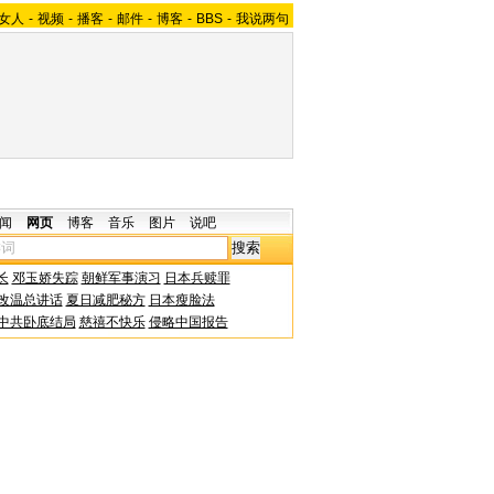
女人
-
视频
-
播客
-
邮件
-
博客
-
BBS
-
我说两句
闻
网页
博客
音乐
图片
说吧
长
邓玉娇失踪
朝鲜军事演习
日本兵赎罪
改温总讲话
夏日减肥秘方
日本瘦脸法
中共卧底结局
慈禧不快乐
侵略中国报告