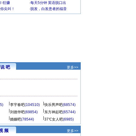
-狂赚
·
每天5分钟 英语脱口出
到你尖叫！
·
脱发，白发患者的福音
说 吧
更多>>
5)
李宇春吧
(104510)
快乐男声吧
(68574)
刘德华吧
(69854)
东方神起吧
(65744)
婚姻吧
(78544)
37℃女人吧
(6985)
视 频
更多>>