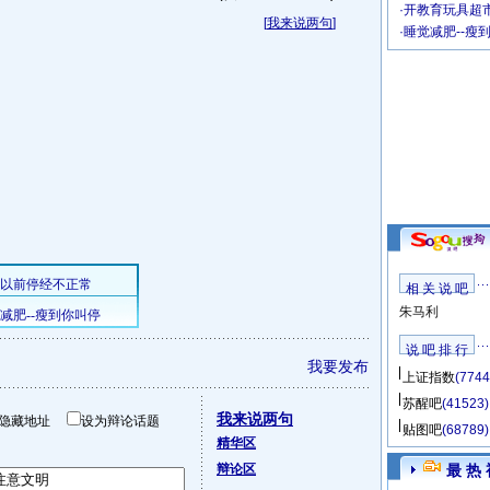
·
开教育玩具超市
[
我来说两句
]
·
睡觉减肥--瘦
相 关 说 吧
朱马利
说 吧 排 行
我要发布
上证指数
(7744
苏醒吧
(41523)
我来说两句
隐藏地址
设为辩论话题
贴图吧
(68789)
精华区
辩论区
最 热 