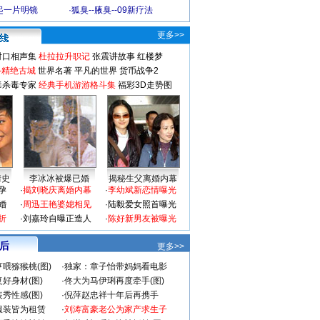
起一片明镜
·
狐臭--腋臭--09新疗法
更多>>
对口相声集
杜拉拉升职记
张震讲故事
红楼梦
-精绝古城
世界名著
平凡的世界
货币战争2
毒杀毒专家
经典手机游游格斗集
福彩3D走势图
情史
李冰冰被爆已婚
揭秘生父离婚内幕
孕
·
揭刘晓庆离婚内幕
·
李幼斌新恋情曝光
婚
·
周迅王艳婆媳相见
·
陆毅爱女照首曝光
折
·
刘嘉玲自曝正造人
·
陈好新男友被曝光
 后
更多>>
喂猕猴桃(图)
·
独家：章子怡带妈妈看电影
好身材(图)
·
佟大为马伊琍再度牵手(图)
秀性感(图)
·
倪萍赵忠祥十年后再携手
服装皆为租赁
·
刘涛富豪老公为家产求生子