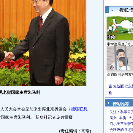
中学生乘直升机
高圆圆同居男友
言
何智丽
叶永
会见老挝国家主席朱马利
价
精彩推荐
人民大会堂会见前来出席北京奥运会（
搜狐联想
·
关注：私幕公
挝国家主席朱马利。 新华社记者庞兴雷摄
·
美女--丰胸--
·
穷小子三年赚
·
会呼吸的 生态
(责任编辑：高瑞)