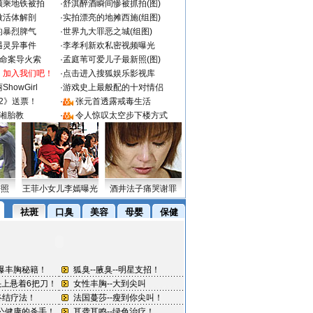
颜乘地铁被拍
·
舒淇醉酒瞬间惨被抓拍(图)
做活体解剖
·
实拍漂亮的地摊西施(组图)
的暴烈脾气
·
世界九大罪恶之城(组图)
遇灵异事件
·
李孝利新欢私密视频曝光
成命案导火索
·
孟庭苇可爱儿子最新照(图)
：加入我们吧！
·
点击进入搜狐娱乐影视库
howGirl
·
游戏史上最般配的十对情侣
2》送票！
·
张元首透露戒毒生活
湘胎教
·
令人惊叹太空步下楼方式
密照
王菲小女儿李嫣曝光
酒井法子痛哭谢罪