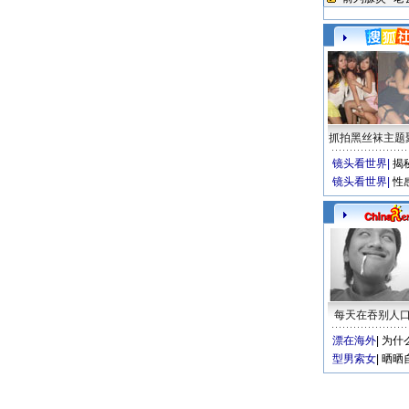
抓拍黑丝袜主题
镜头看世界
|
揭
镜头看世界
|
性
每天在吞别人
漂在海外
|
为什
型男索女
|
晒晒