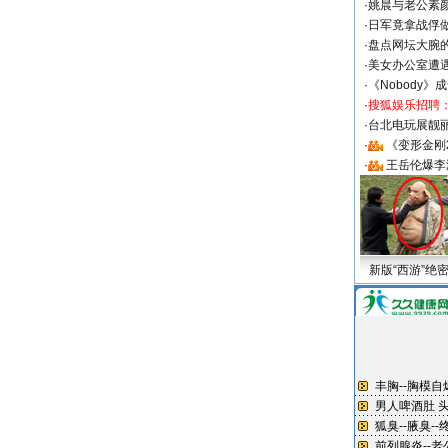
·
姚晨与老公素
·
日军竟拿战俘
·
盘点网坛大腕
·
美女办公室遭
·
《Nobody》
·
搜狐娱乐招聘
·
台北电玩展靓丽S
·
《变形金刚
·
王岳伦爆李
新版“西游”绝