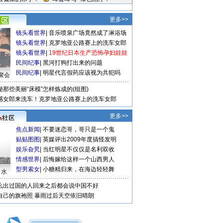
更多>>
镜头看世界
|
音乐喷泉广场竟然成了淋浴场
镜头看世界
|
克罗地亚公路赛上的洗车女郎
镜头看世界
|
19世纪日本生产恐怖孕妇娃娃
民间纪事
|
黑河打狗打出来的问题
民间纪事
|
明星代言假药应该视为共犯吗
聚会
秘那些美丽“床模”怎样炼成的(组图)
感女郎来洗车！克罗地亚公路赛上的洗车女郎
更多>>
焦点新闻
|
不要迷恋哥，哥只是一个鬼
贴贴图图
|
英媒评出2009年度搞怪发明
娱乐旮旯
|
当红明星不仅仅是名利双收
情感世界
|
后悔嫁给这样一个山西男人
型男索女
|
小糖精归来，在海边轻轻舞
口水
么出过国的人回来之后都会说中国不好
自己的旗袍照
暴雨过后天空依旧晴朗