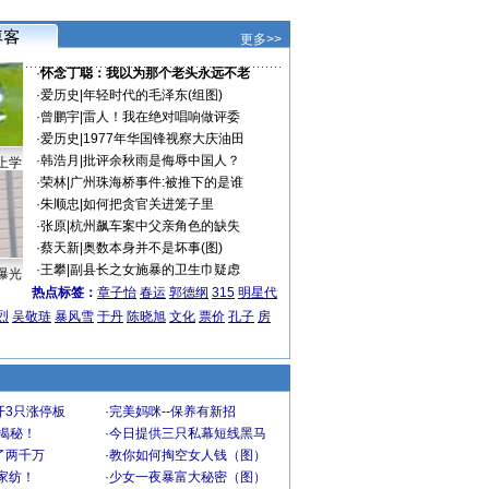
更多>>
·
怀念丁聪：我以为那个老头永远不老
·
爱历史
|
年轻时代的毛泽东(组图)
·
曾鹏宇
|
雷人！我在绝对唱响做评委
·
爱历史
|
1977年华国锋视察大庆油田
·
韩浩月
|
批评余秋雨是侮辱中国人？
上学
·
荣林
|
广州珠海桥事件:被推下的是谁
·
朱顺忠
|
如何把贪官关进笼子里
·
张原
|
杭州飙车案中父亲角色的缺失
·
蔡天新
|
奥数本身并不是坏事(图)
·
王攀
|
副县长之女施暴的卫生巾疑虑
曝光
热点标签：
章子怡
春运
郭德纲
315
明星代
烈
吴敬琏
暴风雪
于丹
陈晓旭
文化
票价
孔子
房
开3只涨停板
·
完美妈咪--保养有新招
大揭秘！
·
今日提供三只私幕短线黑马
了两千万
·
教你如何掏空女人钱（图）
家纺！
·
少女一夜暴富大秘密（图）