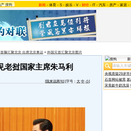
地产
搜狗
新闻
-
体育
-
S
-
娱乐
-
V
-
财经
-
IT
-
汽车
-
房产
-
家居
-
首脑汇聚北京 出席北京奥运
>
外国元首汇聚北京图片
新
见老挝国家主席朱马利
央视质疑29岁市
石首网站被黑
篡
[
我来说两句
] [字号：
大
中
小
]
宋美龄牛奶洗澡