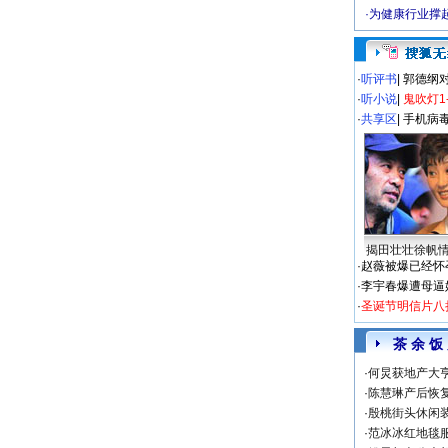
·
为健康行业撑
·
听评书
|
郭德纲
·
听小说
|
鬼吹灯1
·
共享区
|
手机病
揭田壮壮徐帆
·
赵薇被爆已经怀
·
李宇春爆遭母逼
·
圣诞节明信片八
茶 余 饭
·
何炅获地产大亨
·
陈慧琳产后恢复
·
殷桃街头休闲装
·
范冰冰红地毯