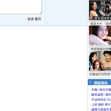
谍战大片-《风
闺房视频自拍
自爆捉奸后恶梦
搜狐商机
·
丰胸--林志玲
·
睡觉减肥--瘦到
·
开这样的店 日进
·
上班 兼职 两
·
健康与美丽完