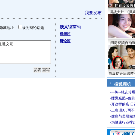
谍战大片-《风
我要发布
我来说两句
隐藏地址
设为辩论话题
精华区
辩论区
闺房视频自拍
自爆捉奸后恶梦
搜狐商机
·
丰胸--林志玲
·
睡觉减肥--瘦到
·
开这样的店 日进
·
上班 兼职 两
·
健康与美丽完
·
为健康行业撑