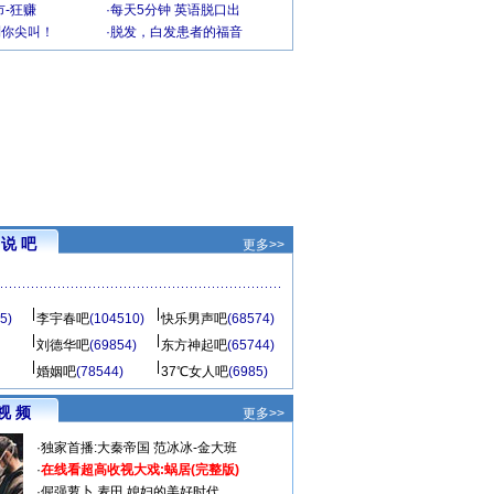
-狂赚
·
每天5分钟 英语脱口出
到你尖叫！
·
脱发，白发患者的福音
说 吧
更多>>
5)
李宇春吧
(104510)
快乐男声吧
(68574)
刘德华吧
(69854)
东方神起吧
(65744)
婚姻吧
(78544)
37℃女人吧
(6985)
视 频
更多>>
·
独家首播:大秦帝国
范冰冰-金大班
·
在线看超高收视大戏:
蜗居(完整版)
·
倔强萝卜
麦田
媳妇的美好时代