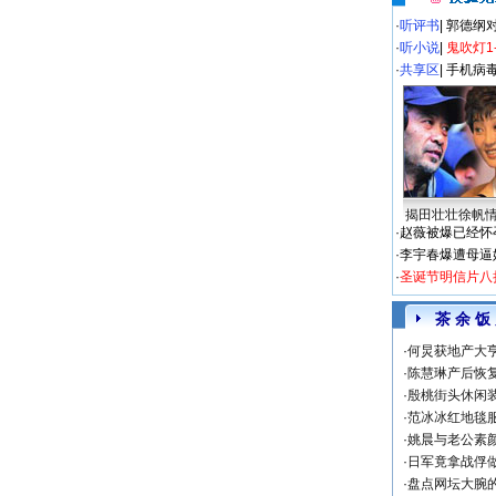
·
听评书
|
郭德纲
·
听小说
|
鬼吹灯1
·
共享区
|
手机病
揭田壮壮徐帆
·
赵薇被爆已经怀
·
李宇春爆遭母逼
·
圣诞节明信片八
茶 余 饭
·
何炅获地产大亨
·
陈慧琳产后恢复
·
殷桃街头休闲装
·
范冰冰红地毯
·
姚晨与老公素
·
日军竟拿战俘
·
盘点网坛大腕