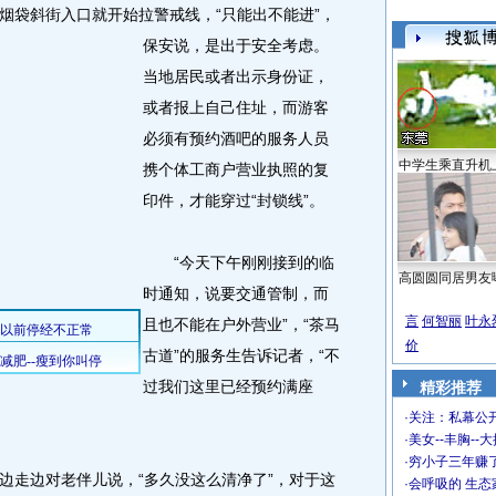
袋斜街入口就开始拉警戒线，“只能出不能进”，
保安说，是出于安全考虑。
当地居民或者出示身份证，
或者报上自己住址，而游客
必须有预约酒吧的服务人员
中学生乘直升机
携个体工商户营业执照的复
印件，才能穿过“封锁线”。
“今天下午刚刚接到的临
高圆圆同居男友
时通知，说要交通管制，而
言
何智丽
叶永
且也不能在户外营业”，“茶马
价
古道”的服务生告诉记者，“不
过我们这里已经预约满座
精彩推荐
·
关注：私幕公
·
美女--丰胸--
·
穷小子三年赚
走边对老伴儿说，“多久没这么清净了”，对于这
·
会呼吸的 生态