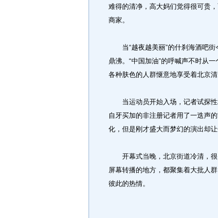
难得的清净，高大妈们觉得很可贵，
商家。
当“越夜越美丽”的什刹海酒吧街
鼎沸。“中国加油”的呼喊声不时从
各种肤色的人群惬意地享受着北京清
当运动员开始入场，记者试探性地
自牙买加的非注册记者用了一迭声的“G
化，但是刚才盛大而梦幻的演出却让他看懂
开幕式当晚，北京街道冷清，很多
屏幕转播的地方，都聚集着大批人群
彼此的热情。