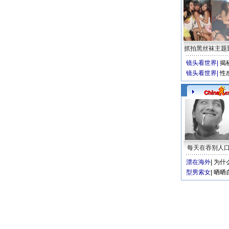
抓拍黑丝袜主题
镜头看世界
|
揭
镜头看世界
|
性
每天在吞别人
漂在海外
|
为什
型男索女
|
晒晒