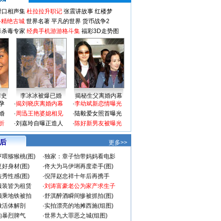
对口相声集
杜拉拉升职记
张震讲故事
红楼梦
-精绝古城
世界名著
平凡的世界
货币战争2
毒杀毒专家
经典手机游游格斗集
福彩3D走势图
情史
李冰冰被爆已婚
揭秘生父离婚内幕
孕
·
揭刘晓庆离婚内幕
·
李幼斌新恋情曝光
婚
·
周迅王艳婆媳相见
·
陆毅爱女照首曝光
折
·
刘嘉玲自曝正造人
·
陈好新男友被曝光
 后
更多>>
喂猕猴桃(图)
·
独家：章子怡带妈妈看电影
好身材(图)
·
佟大为马伊琍再度牵手(图)
秀性感(图)
·
倪萍赵忠祥十年后再携手
服装皆为租赁
·
刘涛富豪老公为家产求生子
颜乘地铁被拍
·
舒淇醉酒瞬间惨被抓拍(图)
做活体解剖
·
实拍漂亮的地摊西施(组图)
的暴烈脾气
·
世界九大罪恶之城(组图)