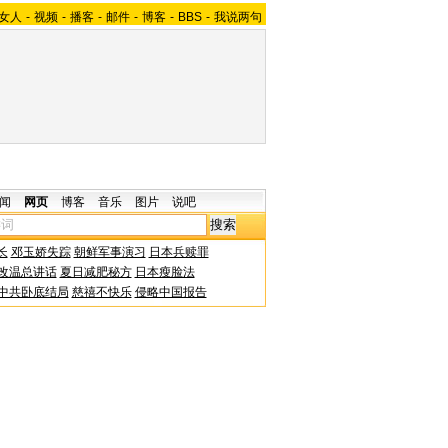
女人
-
视频
-
播客
-
邮件
-
博客
-
BBS
-
我说两句
闻
网页
博客
音乐
图片
说吧
长
邓玉娇失踪
朝鲜军事演习
日本兵赎罪
改温总讲话
夏日减肥秘方
日本瘦脸法
中共卧底结局
慈禧不快乐
侵略中国报告