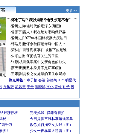
更多>>
·
怀念丁聪：我以为那个老头永远不老
·
爱历史
|
年轻时代的毛泽东(组图)
·
曾鹏宇
|
雷人！我在绝对唱响做评委
·
爱历史
|
1977年华国锋视察大庆油田
·
韩浩月
|
批评余秋雨是侮辱中国人？
上学
·
荣林
|
广州珠海桥事件:被推下的是谁
·
朱顺忠
|
如何把贪官关进笼子里
·
张原
|
杭州飙车案中父亲角色的缺失
·
蔡天新
|
奥数本身并不是坏事(图)
·
王攀
|
副县长之女施暴的卫生巾疑虑
曝光
热点标签：
章子怡
春运
郭德纲
315
明星代
烈
吴敬琏
暴风雪
于丹
陈晓旭
文化
票价
孔子
房
开3只涨停板
·
完美妈咪--保养有新招
大揭秘！
·
今日提供三只私幕短线黑马
了两千万
·
教你如何掏空女人钱（图）
家纺！
·
少女一夜暴富大秘密（图）