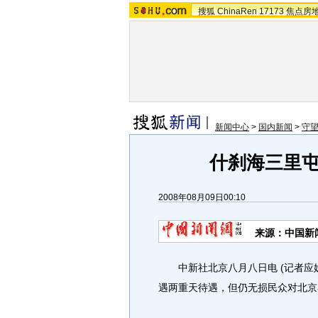
搜狐
ChinaRen
17173
焦点房
新闻中心
>
国内新闻
>
守
什刹海三里屯
2008年08月09日00:10
来源：中国新
中新社北京八月八日电 (记者应妮
遇两重天待遇，但仍无损民众对北京