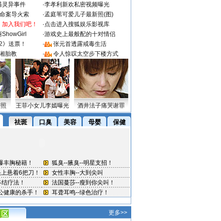
遇灵异事件
·
李孝利新欢私密视频曝光
成命案导火索
·
孟庭苇可爱儿子最新照(图)
：加入我们吧！
·
点击进入搜狐娱乐影视库
howGirl
·
游戏史上最般配的十对情侣
2》送票！
·
张元首透露戒毒生活
湘胎教
·
令人惊叹太空步下楼方式
密照
王菲小女儿李嫣曝光
酒井法子痛哭谢罪
更多>>