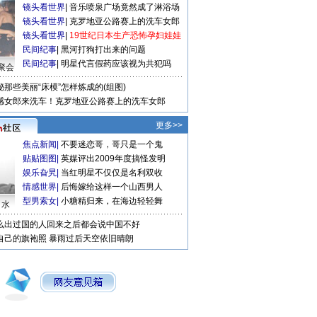
镜头看世界
|
音乐喷泉广场竟然成了淋浴场
镜头看世界
|
克罗地亚公路赛上的洗车女郎
镜头看世界
|
19世纪日本生产恐怖孕妇娃娃
民间纪事
|
黑河打狗打出来的问题
民间纪事
|
明星代言假药应该视为共犯吗
聚会
秘那些美丽“床模”怎样炼成的(组图)
感女郎来洗车！克罗地亚公路赛上的洗车女郎
更多>>
焦点新闻
|
不要迷恋哥，哥只是一个鬼
贴贴图图
|
英媒评出2009年度搞怪发明
娱乐旮旯
|
当红明星不仅仅是名利双收
情感世界
|
后悔嫁给这样一个山西男人
型男索女
|
小糖精归来，在海边轻轻舞
口水
么出过国的人回来之后都会说中国不好
自己的旗袍照
暴雨过后天空依旧晴朗