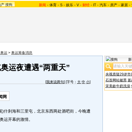
地产
搜狗
新闻
-
体育
-
S
-
娱乐
-
V
-
财经
-
IT
-
汽车
-
房产
-
家居
-
望奥运
>
奥运筹备消息
新
奥运夜遭遇“两重天”
央视质疑29岁市
石首网站被黑
篡
[
我来说两句
] [字号：
大
中
小
]
宋美龄牛奶洗澡
闻网
)什刹海和三里屯，北京东西两处酒吧街，今晚遭
奥运开幕的激情。