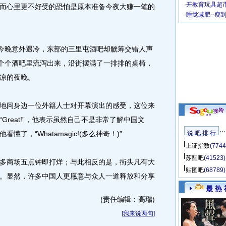
·
开教育玩具超市
而心里更不好受的恐怕是原本准备今夜大赚一笔的
·
睡觉减肥--瘦
今晚意外遇冷，东部的三里屯酒吧却觥筹交错人声
一个个酒吧里流泻出来，沿街摆满了一排排的桌椅，
凉的夜晚。
问身边一位外籍人士对开幕演出的感受，这位来
reat!”，他表示虽然自己不是非常了解中国文
了，“Whatamagic!(多么神奇！)”
说 吧 排 行
上证指数
(7744
苏醒吧
(41523)
商场五点钟即打烊；与此相反的是，街头凡有大
贴图吧
(68789)
。显然，许多中国人更愿意与众人一道释放和分享
最 热 
(责任编辑：高瑞)
[
我来说两句
]