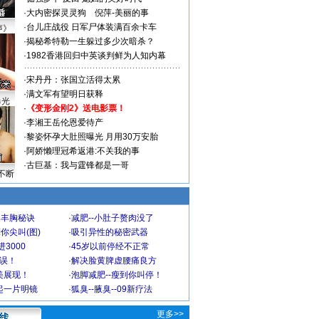
·
大内密探灵灵狗
倪萍-美丽的事
·
台儿庄战役 日军尸体装满百余卡车
声》
·
揭秘希特勒一生躲过多少次暗杀？
·
1982香港回归中英谈判鲜为人知内幕
·
宋丹丹：张国立活得太累
·
满文军有望明日获释
曝光
·
《变形金刚2》送电影票！
·
李湘王岳伦恩爱待产
·
黎姿怀孕大肚照曝光 月用30万安胎
·
阿娇懒理冠希返港:不关我的事
·
古巨基：我与霆锋都是一哥
不断
爆丰胸秘诀
·
减肥--小肚子赘肉没了
你尖叫(图)
·
吸引异性的秘密武器
3000
·
45岁以前停经不正常
不误！
·
解决脸黄脾虚腰痛良方
美展现！
·
泡脚减肥--瘦到你叫停！
起一片明镜
·
狐臭--腋臭--09新疗法
更多>>