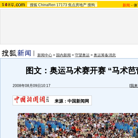
搜狐
ChinaRen
17173
焦点房地产
搜狗
新闻
-
体
新闻中心
>
国内新闻
>
守望奥运
>
奥运筹备消息
图文：奥运马术赛开赛 “马术芭
2008年08月09日10:17
[
我来
来源：中国新闻网