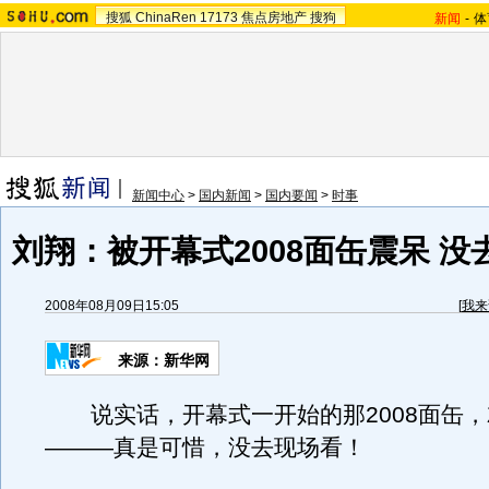
搜狐
ChinaRen
17173
焦点房地产
搜狗
新闻
-
体
新闻中心
>
国内新闻
>
国内要闻
>
时事
刘翔：被开幕式2008面缶震呆 
2008年08月09日15:05
[
我来
来源：新华网
说实话，开幕式一开始的那2008面缶，
———真是可惜，没去现场看！