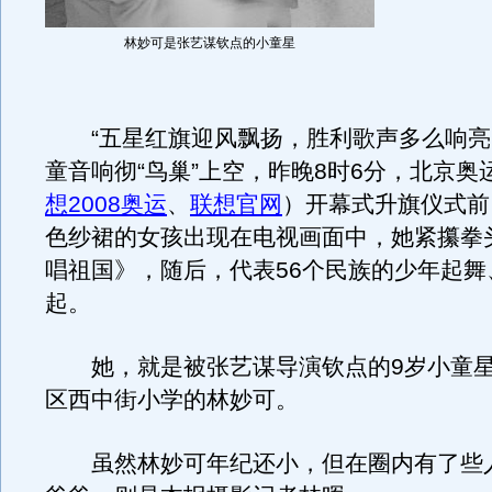
林妙可是张艺谋钦点的小童星
“五星红旗迎风飘扬，胜利歌声多么响亮
童音响彻“鸟巢”上空，昨晚8时6分，北京奥
想2008奥运
、
联想官网
）开幕式升旗仪式前
色纱裙的女孩出现在电视画面中，她紧攥拳
唱祖国》，随后，代表56个民族的少年起舞
起。
她，就是被张艺谋导演钦点的9岁小童星
区西中街小学的林妙可。
虽然林妙可年纪还小，但在圈内有了些