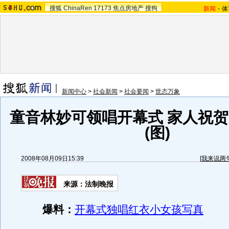
搜狐
ChinaRen
17173
焦点房地产
搜狗
新闻
-
体
新闻中心
>
社会新闻
>
社会要闻
>
世态万象
童音林妙可领唱开幕式 家人祝
(图)
2008年08月09日15:39
[
我来说两
来源：法制晚报
爆料：
开幕式独唱红衣小女孩写真