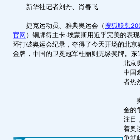
新华社记者刘丹、肖春飞
捷克运动员、雅典奥运会（
搜狐联想20
官网
）铜牌得主卡·埃蒙斯用近乎完美的表现，
环打破奥运会纪录，夺得了今天开场的北京
金牌，中国的卫冕冠军杜丽则无缘奖牌。
东
北京
中国
者热
奥
金的
注目
着奥
争就