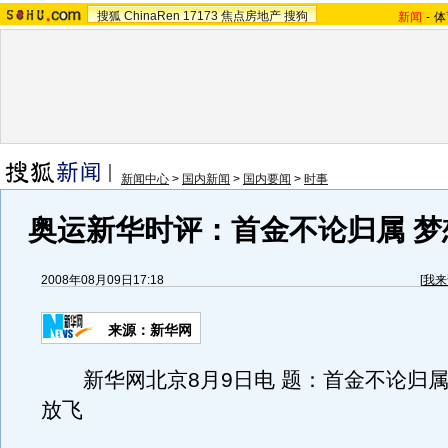
搜狐
ChinaRen
17173
焦点房地产
搜狗
新闻
-
体
新闻中心
>
国内新闻
>
国内要闻
>
时事
奥运新华时评：首金不论归属 梦
2008年08月09日17:18
[
我来
来源：新华网
新华网北京8月9日电 题：首金不论归属
放飞