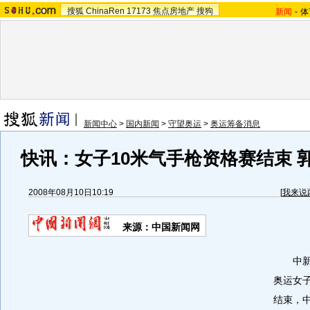
搜狐
ChinaRen
17173
焦点房地产
搜狗
新闻
-
体
新闻中心
>
国内新闻
>
守望奥运
>
奥运筹备消息
快讯：女子10米气手枪资格赛结束 
2008年08月10日10:19
[
我来说
来源：中国新闻网
中新网
奥运女子
结束，