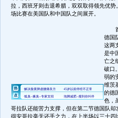
拉，西班牙则击退希腊，双双取得领先优势
场比赛在美国队和中国队之间展开。
首
德国
这两
是中
亡之
破口
弱的
维茨
的德
色，
哥拉队还能苦力支撑，但在第二节德国队却
得安哥拉毫无还手之力，在上半场以三十四