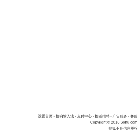
设置首页
-
搜狗输入法
-
支付中心
-
搜狐招聘
-
广告服务
-
客
Copyright
©
2016 Sohu.com 
搜狐不良信息举