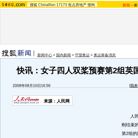
搜狐
ChinaRen
17173
焦点房地产
搜狗
新闻
-
体
新闻中心
>
国内新闻
>
守望奥运
>
奥运筹备消息
快讯：女子四人双桨预赛第2组英
2008年08月10日16:56
[
我来
来源：人民网
人民网
刚结束
第2组