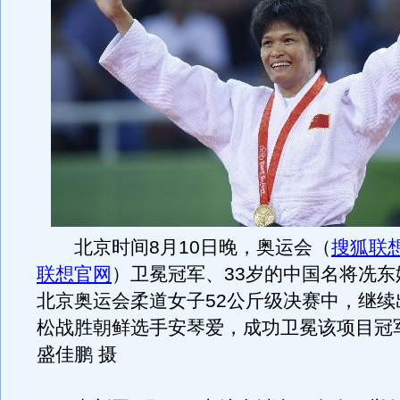
北京时间8月10日晚，奥运会（
搜狐联想
联想官网
）卫冕冠军、33岁的中国名将冼东妹
北京奥运会柔道女子52公斤级决赛中，继续
松战胜朝鲜选手安琴爱，成功卫冕该项目冠
盛佳鹏 摄