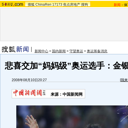
搜狐
ChinaRen
17173
焦点房地产
搜狗
新闻
-
体
新闻中心
>
国内新闻
>
守望奥运
>
奥运筹备消息
悲喜交加“妈妈级”奥运选手：金
2008年08月10日20:27
[
我来
来源：中国新闻网