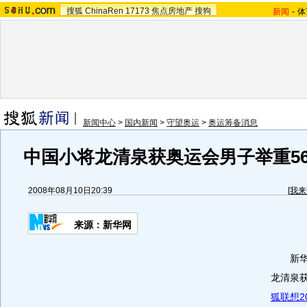
搜狐
ChinaRen
17173
焦点房地产
搜狗
新闻
-
体
新闻中心
>
国内新闻
>
守望奥运
>
奥运筹备消息
中国小将龙清泉获奥运会男子举重5
2008年08月10日20:39
[
我来
来源：新华网
新华社
龙清泉
狐联想2