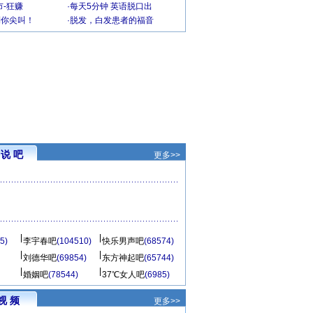
-狂赚
·
每天5分钟 英语脱口出
到你尖叫！
·
脱发，白发患者的福音
说 吧
更多>>
5)
李宇春吧
(104510)
快乐男声吧
(68574)
刘德华吧
(69854)
东方神起吧
(65744)
婚姻吧
(78544)
37℃女人吧
(6985)
视 频
更多>>