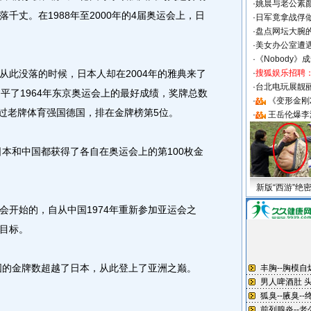
·
姚晨与老公素
千丈。在1988年至2000年的4届奥运会上，日
·
日军竟拿战俘
·
盘点网坛大腕
。
·
美女办公室遭
·
《Nobody》
此没落的时候，日本人却在2004年的雅典来了
·
搜狐娱乐招聘
·
台北电玩展靓丽S
平了1964年东京奥运会上的最好成绩，奖牌总数
·
《变形金刚
超过老牌体育强国德国，排在金牌榜第5位。
·
王岳伦爆李
本和中国都获得了各自在奥运会上的第100枚金
新版“西游”绝
开始的，自从中国1974年重新参加亚运会之
目标。
国的金牌数超越了日本，从此登上了亚洲之巅。