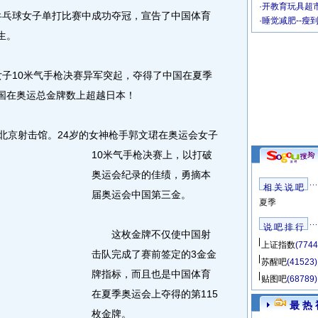
·
开教育玩具超市
乒乓球女子单打比赛中成功夺冠，宣告了中国体育
·
睡觉减肥--瘦
生。
子10米气手枪决赛异军突起，夺得了中国在夏季
中国在奥运总金牌数上超越日本！
北京射击馆。
24岁的女神枪手郭文珺在奥运会女子
10米气手枪决赛上，以打破
奥运会纪录的佳绩，勇摘本
相 关 说 吧
届奥运会中国第三金。
夏季
说 吧 排 行
这枚金牌不仅使中国射
上证指数
(7744
击队完成了赛前签定的3金金
苏醒吧
(41523)
牌指标，而且也是中国体育
贴图吧
(68789)
在夏季奥运会上夺得的第115
最 热 
枚金牌。