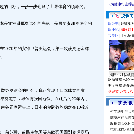
·
为健康行业撑
超的目标，一步一步达到了世界体育的顶峰的。
是亚洲进军奥运会的先驱，是最早参加奥运会的
·
听评书
|
郭德纲
·
听小说
|
鬼吹灯1
·
共享区
|
手机病
1920年的安特卫普奥运会，第一次获奥运金牌
后。
揭田壮壮徐帆
·
赵薇被爆已经怀
·
李宇春爆遭母逼
京举办奥运会的机会，真正实现了日本体育的腾
·
圣诞节明信片八
一举奠定了世界体育强国地位。在此后的20年内，
茶 余 饭
其余各届奥运会上，日本的金牌数均稳定在10枚左
·
何炅获地产大亨
·
陈慧琳产后恢复
·
殷桃街头休闲装
·
范冰冰红地毯
始，前苏联、前民主德国等东欧强国回到奥运赛场