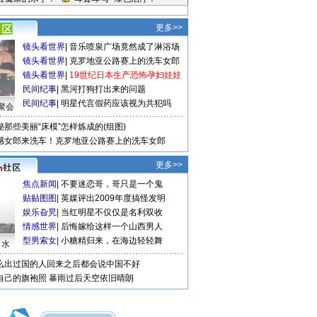
更多>>
镜头看世界
|
音乐喷泉广场竟然成了淋浴场
镜头看世界
|
克罗地亚公路赛上的洗车女郎
镜头看世界
|
19世纪日本生产恐怖孕妇娃娃
民间纪事
|
黑河打狗打出来的问题
民间纪事
|
明星代言假药应该视为共犯吗
聚会
秘那些美丽“床模”怎样炼成的(组图)
感女郎来洗车！克罗地亚公路赛上的洗车女郎
更多>>
焦点新闻
|
不要迷恋哥，哥只是一个鬼
贴贴图图
|
英媒评出2009年度搞怪发明
娱乐旮旯
|
当红明星不仅仅是名利双收
情感世界
|
后悔嫁给这样一个山西男人
型男索女
|
小糖精归来，在海边轻轻舞
口水
么出过国的人回来之后都会说中国不好
自己的旗袍照
暴雨过后天空依旧晴朗