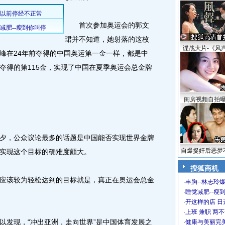
首次参加奥运会的郭文
珺并不知道，她射落的这枚
谍战大片-《风
峰在24年前夺得的中国奥运第一金一样，都是中
夺得的第115金，实现了中国在夏季奥运会总金牌
闺房视频自拍
，公众议论最多的话题是中国能否实现世界金牌
自爆捉奸后恶梦
实现这个目标的确难度颇大。
搜狐商机
该较为轻松达到的目标就是，真正在奥运会总金
·
丰胸--林志玲
·
睡觉减肥--瘦到
·
开这样的店 日进
·
上班 兼职 两
发现，“冲出亚洲，走向世界”是中国体育发展之
·
健康与美丽完