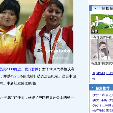
中学生乘直升机
高圆圆同居男友
联想2008奥运
、
联想官网
）女子10米气手枪决赛
言
何智丽
叶永
并以492.3环的成绩打破奥运会纪录。这是中国
价
牌。中新社发盛佳鹏 摄
精彩推荐
·
关注：私幕公
一枪破“零”夺金，获得了中国在奥运会上的第一
·
美女--丰胸--
·
穷小子三年赚
·
会呼吸的 生态