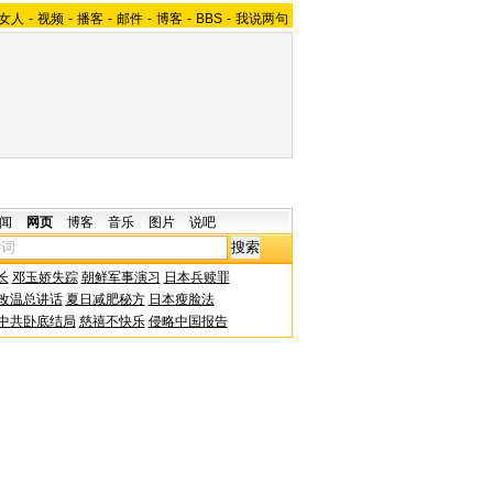
女人
-
视频
-
播客
-
邮件
-
博客
-
BBS
-
我说两句
闻
网页
博客
音乐
图片
说吧
长
邓玉娇失踪
朝鲜军事演习
日本兵赎罪
改温总讲话
夏日减肥秘方
日本瘦脸法
中共卧底结局
慈禧不快乐
侵略中国报告