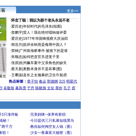
更多>>
·
怀念丁聪：我以为那个老头永远不老
·
爱历史
|
年轻时代的毛泽东(组图)
·
曾鹏宇
|
雷人！我在绝对唱响做评委
·
爱历史
|
1977年华国锋视察大庆油田
·
韩浩月
|
批评余秋雨是侮辱中国人？
上学
·
荣林
|
广州珠海桥事件:被推下的是谁
·
朱顺忠
|
如何把贪官关进笼子里
·
张原
|
杭州飙车案中父亲角色的缺失
·
蔡天新
|
奥数本身并不是坏事(图)
·
王攀
|
副县长之女施暴的卫生巾疑虑
曝光
热点标签：
章子怡
春运
郭德纲
315
明星代
烈
吴敬琏
暴风雪
于丹
陈晓旭
文化
票价
孔子
房
开3只涨停板
·
完美妈咪--保养有新招
大揭秘！
·
今日提供三只私幕短线黑马
了两千万
·
教你如何掏空女人钱（图）
家纺！
·
少女一夜暴富大秘密（图）