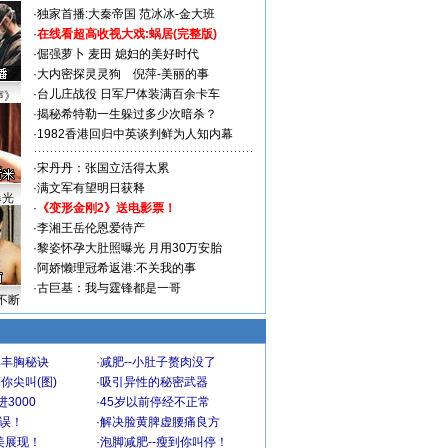
·
独家首播:大秦帝国
范冰冰-金大班
·
在线看超高收视大戏:
蜗居(完整版)
·
倔强萝卜
麦田
媳妇的美好时代
·
大内密探灵灵狗
倪萍-美丽的事
·
台儿庄战役 日军尸体装满百余卡车
声》
·
揭秘希特勒一生躲过多少次暗杀？
·
1982香港回归中英谈判鲜为人知内幕
·
宋丹丹：张国立活得太累
·
满文军有望明日获释
曝光
·
《变形金刚2》送电影票！
·
李湘王岳伦恩爱待产
·
黎姿怀孕大肚照曝光 月用30万安胎
·
阿娇懒理冠希返港:不关我的事
·
古巨基：我与霆锋都是一哥
不断
爆丰胸秘诀
·
减肥--小肚子赘肉没了
你尖叫(图)
·
吸引异性的秘密武器
3000
·
45岁以前停经不正常
不误！
·
解决脸黄脾虚腰痛良方
美展现！
·
泡脚减肥--瘦到你叫停！