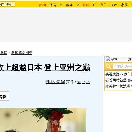
地产
搜狗
新闻
-
体育
-
S
-
娱乐
-
V
-
财经
-
IT
-
汽车
-
房产
-
家居
-
望奥运
>
奥运筹备消息
新
数上超越日本 登上亚洲之巅
央视质疑29岁市
石首网站被黑
篡
[
我来说两句
] [字号：
大
中
小
]
宋美龄牛奶洗澡
闻网