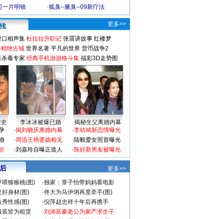
起一片明镜
·
狐臭--腋臭--09新疗法
更多>>
对口相声集
杜拉拉升职记
张震讲故事
红楼梦
-精绝古城
世界名著
平凡的世界
货币战争2
毒杀毒专家
经典手机游游格斗集
福彩3D走势图
情史
李冰冰被爆已婚
揭秘生父离婚内幕
孕
·
揭刘晓庆离婚内幕
·
李幼斌新恋情曝光
婚
·
周迅王艳婆媳相见
·
陆毅爱女照首曝光
折
·
刘嘉玲自曝正造人
·
陈好新男友被曝光
 后
更多>>
喂猕猴桃(图)
·
独家：章子怡带妈妈看电影
好身材(图)
·
佟大为马伊琍再度牵手(图)
秀性感(图)
·
倪萍赵忠祥十年后再携手
服装皆为租赁
·
刘涛富豪老公为家产求生子