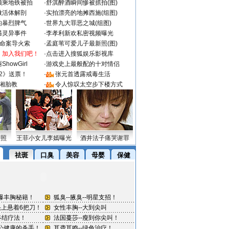
颜乘地铁被拍
·
舒淇醉酒瞬间惨被抓拍(图)
做活体解剖
·
实拍漂亮的地摊西施(组图)
的暴烈脾气
·
世界九大罪恶之城(组图)
遇灵异事件
·
李孝利新欢私密视频曝光
成命案导火索
·
孟庭苇可爱儿子最新照(图)
：加入我们吧！
·
点击进入搜狐娱乐影视库
howGirl
·
游戏史上最般配的十对情侣
2》送票！
·
张元首透露戒毒生活
湘胎教
·
令人惊叹太空步下楼方式
密照
王菲小女儿李嫣曝光
酒井法子痛哭谢罪