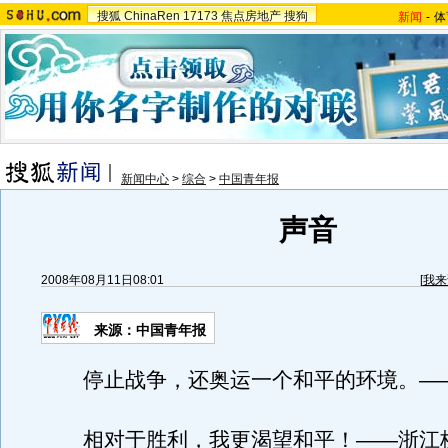
搜狐
ChinaRen
17173
焦点房地产
搜狗
新闻
-
体
新闻中心
>
综合
>
中国青年报
声音
2008年08月11日08:01
[
我来
来源：中国青年报
停止战争，还奥运一个和平的环境。—
相对于胜利，我更渴望和平！——浙江