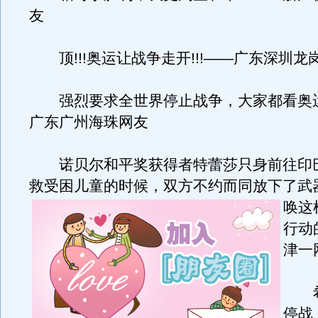
友
顶!!!奥运让战争走开!!!——广东深圳龙
强烈要求全世界停止战争，大家都看奥
广东广州海珠网友
诺贝尔和平奖获得者特蕾莎只身前往印
救受困儿童的时候，双方不约而同放下了武
唤这
行动
津一
希
停战