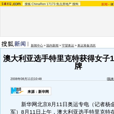
搜狐
ChinaRen
17173
焦点房地产
搜狗
新闻
-
体
新闻中心
>
国内新闻
>
守望奥运
>
奥运筹备消息
澳大利亚选手特里克特获得女子1
牌
2008年08月11日10:48
[
我来
来源：新华网
新华网北京8月11日奥运专电（记者杨
军）8月11日上午，澳大利亚选手特里克特在