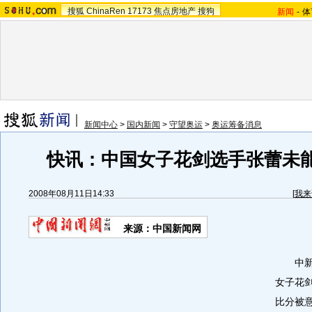
搜狐
ChinaRen
17173
焦点房地产
搜狗
新闻
-
体
新闻中心
>
国内新闻
>
守望奥运
>
奥运筹备消息
快讯：中国女子花剑选手张蕾未能
2008年08月11日14:33
[
我来
来源：中国新闻网
中新网
女子花剑
比分被