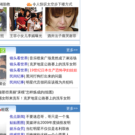
湘胎教
·
令人惊叹太空步下楼方式
密照
王菲小女儿李嫣曝光
酒井法子痛哭谢罪
更多>>
镜头看世界
|
音乐喷泉广场竟然成了淋浴场
镜头看世界
|
克罗地亚公路赛上的洗车女郎
镜头看世界
|
19世纪日本生产恐怖孕妇娃娃
民间纪事
|
黑河打狗打出来的问题
民间纪事
|
明星代言假药应该视为共犯吗
聚会
秘那些美丽“床模”怎样炼成的(组图)
感女郎来洗车！克罗地亚公路赛上的洗车女郎
更多>>
焦点新闻
|
不要迷恋哥，哥只是一个鬼
贴贴图图
|
英媒评出2009年度搞怪发明
娱乐旮旯
|
当红明星不仅仅是名利双收
情感世界
|
后悔嫁给这样一个山西男人