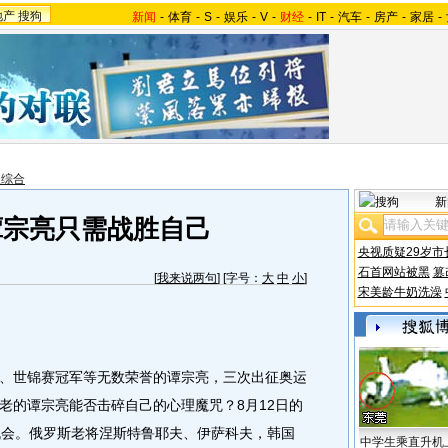
地产
搜狗
新闻
-
体育
-
S
-
娱乐
-
V
-
财经
-
IT
-
汽车
-
房产
-
家居
-
报综合
新
谭宗亮只需战胜自己
央视质疑29岁市
石首网站被黑
篡
[
我来说两句
] [字号：
大
中
小
]
宋美龄牛奶洗澡
世锦赛冠军等无数荣誉的谭宗亮，三次出征奥运
老的谭宗亮能否击碎自己的心理魔咒？8月12日的
机会。俄罗斯老将涅斯特鲁耶夫、伊萨科夫，韩国
中学生乘直升机