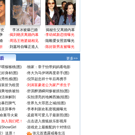
情史
李冰冰被爆已婚
揭秘生父离婚内幕
孕
·
揭刘晓庆离婚内幕
·
李幼斌新恋情曝光
婚
·
周迅王艳婆媳相见
·
陆毅爱女照首曝光
折
·
刘嘉玲自曝正造人
·
陈好新男友被曝光
 后
更多>>
喂猕猴桃(图)
·
独家：章子怡带妈妈看电影
好身材(图)
·
佟大为马伊琍再度牵手(图)
秀性感(图)
·
倪萍赵忠祥十年后再携手
服装皆为租赁
·
刘涛富豪老公为家产求生子
颜乘地铁被拍
·
舒淇醉酒瞬间惨被抓拍(图)
做活体解剖
·
实拍漂亮的地摊西施(组图)
的暴烈脾气
·
世界九大罪恶之城(组图)
遇灵异事件
·
李孝利新欢私密视频曝光
成命案导火索
·
孟庭苇可爱儿子最新照(图)
：加入我们吧！
·
点击进入搜狐娱乐影视库
howGirl
·
游戏史上最般配的十对情侣
2》送票！
·
张元首透露戒毒生活