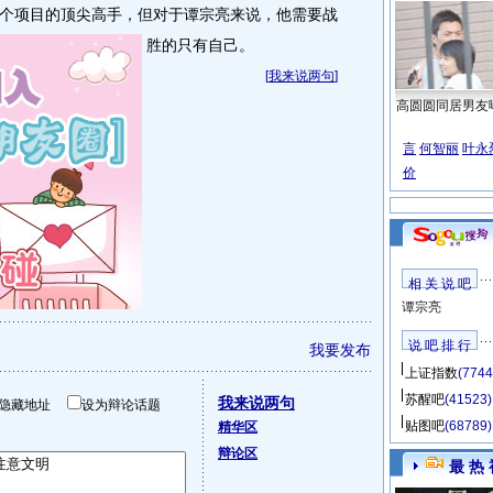
个项目的顶尖高手，但对于谭宗亮来说，他需要战
胜的只有自己。
[
我来说两句
]
高圆圆同居男友
言
何智丽
叶永
价
相 关 说 吧
谭宗亮
说 吧 排 行
我要发布
上证指数
(7744
苏醒吧
(41523)
我来说两句
隐藏地址
设为辩论话题
贴图吧
(68789)
精华区
辩论区
最 热 