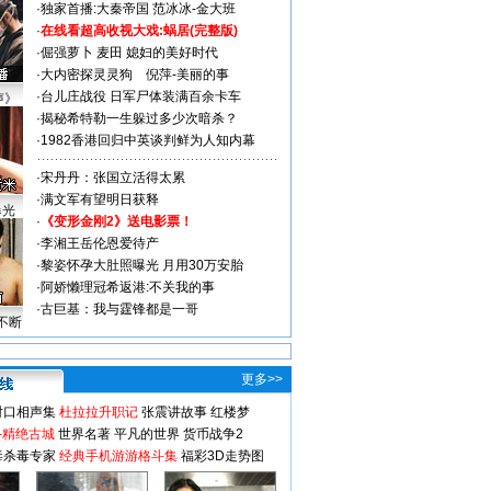
·
独家首播:大秦帝国
范冰冰-金大班
·
在线看超高收视大戏:
蜗居(完整版)
·
倔强萝卜
麦田
媳妇的美好时代
·
大内密探灵灵狗
倪萍-美丽的事
·
台儿庄战役 日军尸体装满百余卡车
声》
·
揭秘希特勒一生躲过多少次暗杀？
·
1982香港回归中英谈判鲜为人知内幕
·
宋丹丹：张国立活得太累
·
满文军有望明日获释
曝光
·
《变形金刚2》送电影票！
·
李湘王岳伦恩爱待产
·
黎姿怀孕大肚照曝光 月用30万安胎
·
阿娇懒理冠希返港:不关我的事
·
古巨基：我与霆锋都是一哥
不断
更多>>
对口相声集
杜拉拉升职记
张震讲故事
红楼梦
-精绝古城
世界名著
平凡的世界
货币战争2
毒杀毒专家
经典手机游游格斗集
福彩3D走势图