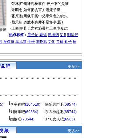
·
荣林
|
广州珠海桥事件:被推下的是谁
·
朱顺忠
|
如何把贪官关进笼子里
·
张原
|
杭州飙车案中父亲角色的缺失
·
蔡天新
|
奥数本身并不是坏事(图)
·
王攀
|
副县长之女施暴的卫生巾疑虑
曝光
热点标签：
章子怡
春运
郭德纲
315
明星代
烈
吴敬琏
暴风雪
于丹
陈晓旭
文化
票价
孔子
房
说 吧
更多>>
5)
李宇春吧
(104510)
快乐男声吧
(68574)
刘德华吧
(69854)
东方神起吧
(65744)
婚姻吧
(78544)
37℃女人吧
(6985)
视 频
更多>>