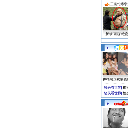
·
王岳伦爆李
新版“西游”绝
抓拍黑丝袜主题
镜头看世界
|
揭
镜头看世界
|
性