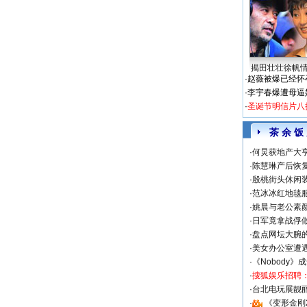
揭田壮壮徐帆
·
赵薇被爆已经怀
·
李宇春爆遭母逼
·
圣诞节明信片八
茶 余 饭
·
何炅获地产大亨
·
陈慧琳产后恢复
·
殷桃街头休闲装
·
范冰冰红地毯
·
姚晨与老公素
·
日军竟拿战俘
·
盘点网坛大腕
·
美女办公室遭
·
《Nobody》
·
搜狐娱乐招聘
·
台北电玩展靓丽S
·
《变形金刚