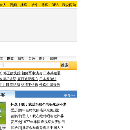
女人
-
视频
-
播客
-
邮件
-
博客
-
BBS
-
我说两句
闻
网页
博客
音乐
图片
说吧
长
邓玉娇失踪
朝鲜军事演习
日本兵赎罪
改温总讲话
夏日减肥秘方
日本瘦脸法
中共卧底结局
慈禧不快乐
侵略中国报告
更多>>
·
怀念丁聪：我以为那个老头永远不老
·
爱历史
|
年轻时代的毛泽东(组图)
·
曾鹏宇
|
雷人！我在绝对唱响做评委
·
爱历史
|
1977年华国锋视察大庆油田
·
韩浩月
|
批评余秋雨是侮辱中国人？
上学