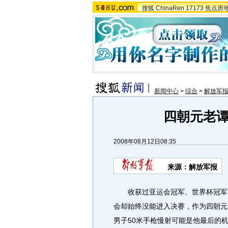
搜狐
ChinaRen
17173
焦点房
新闻中心
>
综合
>
解放军
四朝元老
2008年08月12日08:35
来源：解放军报
收获过亚运会冠军、世界杯冠军、
会却始终没能进入决赛，作为四朝元
男子50米手枪慢射可能是他最后的