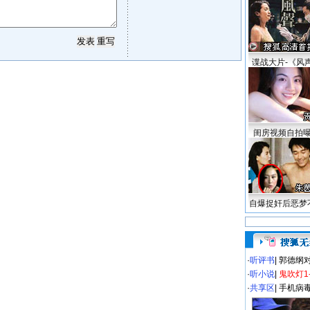
谍战大片-《风
闺房视频自拍
自爆捉奸后恶梦
·
听评书
|
郭德纲
·
听小说
|
鬼吹灯1
·
共享区
|
手机病