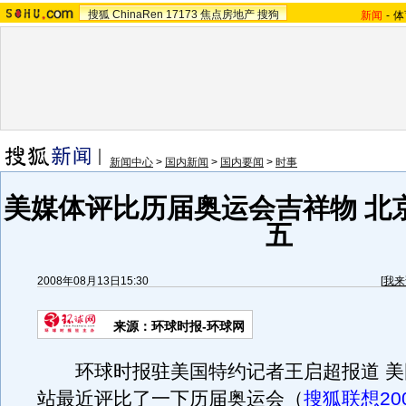
搜狐
ChinaRen
17173
焦点房地产
搜狗
新闻
-
体
新闻中心
>
国内新闻
>
国内要闻
>
时事
美媒体评比历届奥运会吉祥物 北
五
2008年08月13日15:30
[
我来
来源：环球时报-环球网
环球时报驻美国特约记者王启超报道 美国
站最近评比了一下历届奥运会（
搜狐联想20