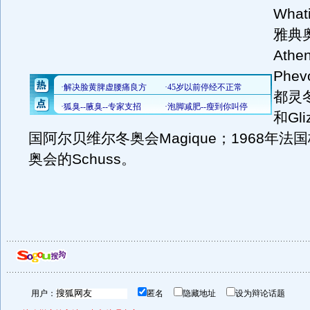
What
雅典
Athe
Phe
都灵冬
和Gl
国阿尔贝维尔冬奥会Magique；1968年法
奥会的Schuss。
用户：
匿名
隐藏地址
设为辩论话题