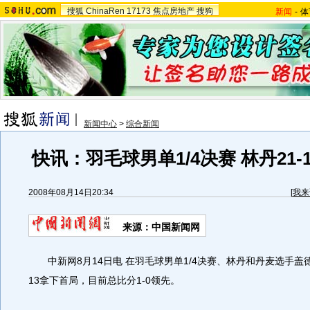
搜狐
ChinaRen
17173
焦点房地产
搜狗
新闻
-
体
新闻中心
>
综合新闻
快讯：羽毛球男单1/4决赛 林丹21-
2008年08月14日20:34
[
我来
来源：中国新闻网
中新网8月14日电 在羽毛球男单1/4决赛、林丹和丹麦选手盖德
13拿下首局，目前总比分1-0领先。