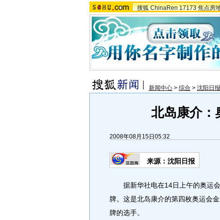
搜狐
ChinaRen
17173
焦点房
新闻中心
>
综合
>
沈阳日
北岛康介：
2008年08月15日05:32
来源：沈阳日报
据新华社电在14日上午的奥运会男
牌。这是北岛康介的第四枚奥运会金
牌的选手。