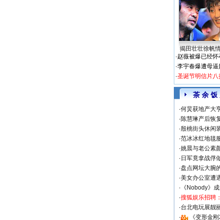
揭田壮壮徐帆
·
赵薇被爆已经怀
·
李宇春爆遭母逼
·
圣诞节明信片八
茶 余 饭
·
何炅获地产大亨
·
陈慧琳产后恢复
·
殷桃街头休闲装
·
范冰冰红地毯
·
姚晨与老公素
·
日军竟拿战俘
·
盘点网坛大腕
·
美女办公室遭
·
《Nobody》
·
搜狐娱乐招聘
·
台北电玩展靓丽S
·
《变形金刚