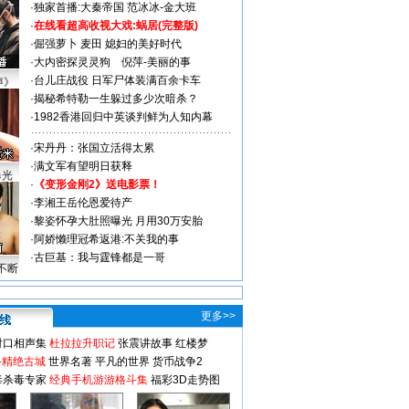
·
独家首播:大秦帝国
范冰冰-金大班
·
在线看超高收视大戏:
蜗居(完整版)
·
倔强萝卜
麦田
媳妇的美好时代
·
大内密探灵灵狗
倪萍-美丽的事
·
台儿庄战役 日军尸体装满百余卡车
声》
·
揭秘希特勒一生躲过多少次暗杀？
·
1982香港回归中英谈判鲜为人知内幕
·
宋丹丹：张国立活得太累
·
满文军有望明日获释
曝光
·
《变形金刚2》送电影票！
·
李湘王岳伦恩爱待产
·
黎姿怀孕大肚照曝光 月用30万安胎
·
阿娇懒理冠希返港:不关我的事
·
古巨基：我与霆锋都是一哥
不断
更多>>
对口相声集
杜拉拉升职记
张震讲故事
红楼梦
-精绝古城
世界名著
平凡的世界
货币战争2
毒杀毒专家
经典手机游游格斗集
福彩3D走势图