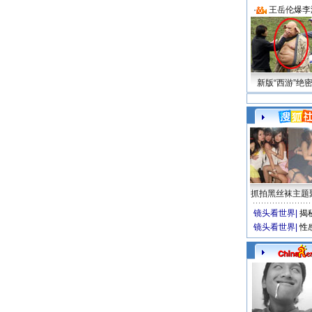
·
王岳伦爆李
新版“西游”绝
抓拍黑丝袜主题
镜头看世界
|
揭
镜头看世界
|
性