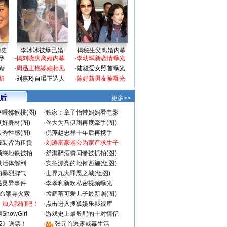
情史
李冰冰被爆已婚
揭秘生父离婚内幕
孕
·
揭刘晓庆离婚内幕
·
李幼斌新恋情曝光
婚
·
周迅王艳婆媳相见
·
陆毅爱女照首曝光
折
·
刘嘉玲自曝正造人
·
陈好新男友被曝光
 后
更多>>
喂猕猴桃(图)
·
独家：章子怡带妈妈看电影
好身材(图)
·
佟大为马伊琍再度牵手(图)
秀性感(图)
·
倪萍赵忠祥十年后再携手
服装皆为租赁
·
刘涛富豪老公为家产求生子
颜乘地铁被拍
·
舒淇醉酒瞬间惨被抓拍(图)
做活体解剖
·
实拍漂亮的地摊西施(组图)
的暴烈脾气
·
世界九大罪恶之城(组图)
遇灵异事件
·
李孝利新欢私密视频曝光
成命案导火索
·
孟庭苇可爱儿子最新照(图)
：加入我们吧！
·
点击进入搜狐娱乐影视库
howGirl
·
游戏史上最般配的十对情侣
2》送票！
·
张元首透露戒毒生活