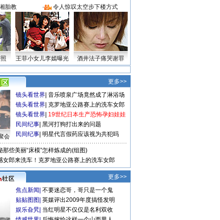
湘胎教
·
令人惊叹太空步下楼方式
密照
王菲小女儿李嫣曝光
酒井法子痛哭谢罪
更多>>
镜头看世界
|
音乐喷泉广场竟然成了淋浴场
镜头看世界
|
克罗地亚公路赛上的洗车女郎
镜头看世界
|
19世纪日本生产恐怖孕妇娃娃
民间纪事
|
黑河打狗打出来的问题
民间纪事
|
明星代言假药应该视为共犯吗
聚会
秘那些美丽“床模”怎样炼成的(组图)
感女郎来洗车！克罗地亚公路赛上的洗车女郎
更多>>
焦点新闻
|
不要迷恋哥，哥只是一个鬼
贴贴图图
|
英媒评出2009年度搞怪发明
娱乐旮旯
|
当红明星不仅仅是名利双收
情感世界
|
后悔嫁给这样一个山西男人