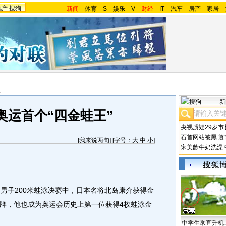
地产
搜狗
新闻
-
体育
-
S
-
娱乐
-
V
-
财经
-
IT
-
汽车
-
房产
-
家居
-
报
新
奥运首个“四金蛙王”
央视质疑29岁市
石首网站被黑
篡
[
我来说两句
] [字号：
大
中
小
]
宋美龄牛奶洗澡
子200米蛙泳决赛中，日本名将北岛康介获得金
牌，他也成为奥运会历史上第一位获得4枚蛙泳金
中学生乘直升机