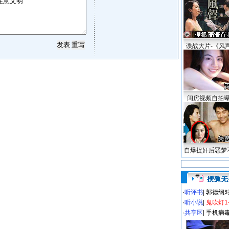
谍战大片-《风
闺房视频自拍
自爆捉奸后恶梦
·
听评书
|
郭德纲
·
听小说
|
鬼吹灯1
·
共享区
|
手机病