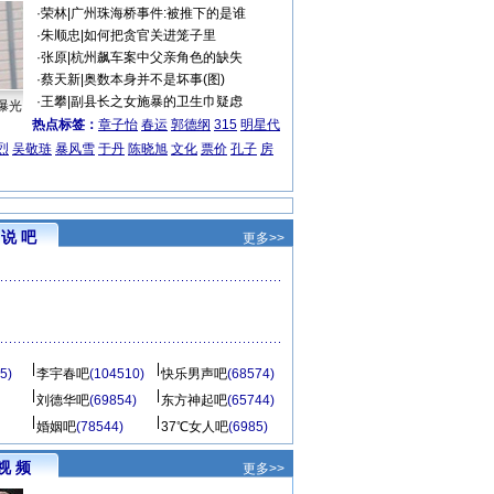
·
荣林
|
广州珠海桥事件:被推下的是谁
·
朱顺忠
|
如何把贪官关进笼子里
·
张原
|
杭州飙车案中父亲角色的缺失
·
蔡天新
|
奥数本身并不是坏事(图)
·
王攀
|
副县长之女施暴的卫生巾疑虑
曝光
热点标签：
章子怡
春运
郭德纲
315
明星代
烈
吴敬琏
暴风雪
于丹
陈晓旭
文化
票价
孔子
房
说 吧
更多>>
5)
李宇春吧
(104510)
快乐男声吧
(68574)
刘德华吧
(69854)
东方神起吧
(65744)
婚姻吧
(78544)
37℃女人吧
(6985)
视 频
更多>>