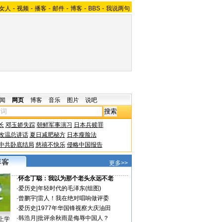
女人
-
视频
-
播客
-
邮件
-
博客
-
BBS
-
我说两句
闻
网页
博客
音乐
图片
说吧
长
邓玉娇失踪
朝鲜军事演习
日本兵赎罪
改温总讲话
夏日减肥秘方
日本瘦脸法
中共卧底结局
慈禧不快乐
侵略中国报告
更多>>
·
怀念丁聪：我以为那个老头永远不老
·
爱历史
|
年轻时代的毛泽东(组图)
·
曾鹏宇
|
雷人！我在绝对唱响做评委
·
爱历史
|
1977年华国锋视察大庆油田
·
韩浩月
|
批评余秋雨是侮辱中国人？
上学