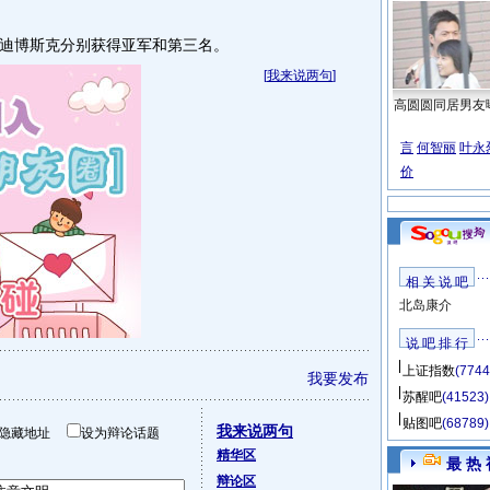
博斯克分别获得亚军和第三名。
[
我来说两句
]
高圆圆同居男友
言
何智丽
叶永
价
相 关 说 吧
北岛康介
说 吧 排 行
上证指数
(7744
我要发布
苏醒吧
(41523)
贴图吧
(68789)
我来说两句
隐藏地址
设为辩论话题
精华区
最 热 
辩论区