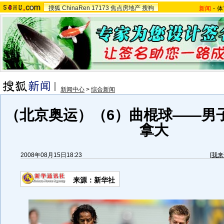
搜狐
ChinaRen
17173
焦点房地产
搜狗
新闻
-
体
新闻中心
>
综合新闻
（北京奥运）（6）曲棍球——男
拿大
2008年08月15日18:23
[
我来
来源：新华社