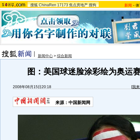
搜狐
ChinaRen
17173
焦点房地产
搜狗
新闻
-
体
新闻中心
>
综合新闻
图：美国球迷脸涂彩绘为奥运
2008年08月15日20:18
[
我来
来源：中国新闻网