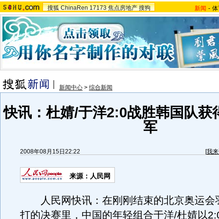
搜狐
ChinaRen
17173
焦点房地产
搜狗
新闻
-
体
新闻中心
>
综合新闻
快讯：杜婧/于洋2:0战胜韩国队
军
2008年08月15日22:22
[
我来
来源：人民网
人民网快讯：在刚刚结束的北京奥运会
打的决赛里，中国的年轻组合于洋/杜婧以2: