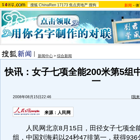
搜狐
ChinaRen
17173
焦点房地产
搜狗
新闻
-
体
新闻中心
>
综合新闻
快讯：女子七项全能200米第5组
一
2008年08月15日22:46
[
我来
来源：人民网
人民网北京8月15日，田径女子七项全能2
组，中国刘海莉以24秒47排第一，获得93