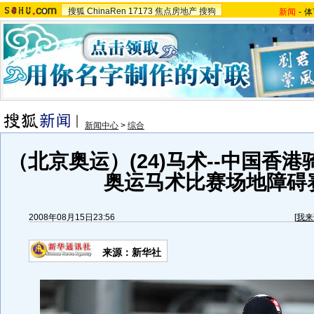
搜狐
ChinaRen
17173
焦点房地产
搜狗
新闻
-
体
新闻中心
>
综合
（北京奥运）(24)马术--中国香
奥运马术比赛场地障碍
2008年08月15日23:56
[
我来
来源：新华社