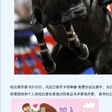
轮比赛开赛 8月15日，乌克兰骑手卡塔琳娜·奥费尔在比赛中。当
碍赛团体和个人首轮比赛在香港沙田奥运马术赛场开赛。 新华社记