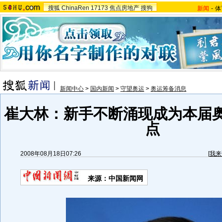
搜狐
ChinaRen
17173
焦点房地产
搜狗
新闻
-
体
新闻中心
>
国内新闻
>
守望奥运
>
奥运筹备消息
崔大林：新手不断涌现成为本届
点
2008年08月18日07:26
[
我来
来源：中国新闻网