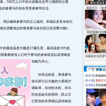
，700万人口中的大多数住在窄小拥挤的公寓
动会的参赛马匹却在享受着奢华生活。
谍战大片-《风
用以确保参赛马匹过上滋润、幸福以及安全的日
项目垄断地位的香港赛马俱乐部已经花费大概1．
闺房视频自拍
的最低温度大概是27摄氏度，最高温度大约是
些因素都使得人们对于赛马的身体状况以及情绪波
自爆捉奸后恶梦
动颇为关心。
但幸运的是，香港赛马
·
听评书
|
郭德纲
·
听小说
|
鬼吹灯1
俱乐部引以为傲的六星级空
·
共享区
|
手机病
调标准，自动饮水机，供马
匹休息娱乐的房间，防止它
们受伤的专用墙以及特殊的