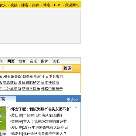
女人
-
视频
-
播客
-
邮件
-
博客
-
BBS
-
我说两句
闻
网页
博客
音乐
图片
说吧
长
邓玉娇失踪
朝鲜军事演习
日本兵赎罪
改温总讲话
夏日减肥秘方
日本瘦脸法
中共卧底结局
慈禧不快乐
侵略中国报告
更多>>
·
怀念丁聪：我以为那个老头永远不老
·
爱历史
|
年轻时代的毛泽东(组图)
·
曾鹏宇
|
雷人！我在绝对唱响做评委
·
爱历史
|
1977年华国锋视察大庆油田
·
韩浩月
|
批评余秋雨是侮辱中国人？
上学