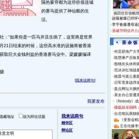
隔热窗帘都为这些价值连城
的赛马提供了神仙般的生
揭田壮壮徐帆
·
赵薇被爆已经怀
活。
·
李宇春爆遭母逼
·
圣诞节明信片八
：“如果你是一匹马并且生病了，这里将是世界
茶 余 饭
8月21日结束的时候，这些高水准的设施将被香港
·
何炅获地产大亨
获取巨大金钱利益的香港赛马业中。梁媛媛编译
·
陈慧琳产后恢复
·
殷桃街头休闲装
·
范冰冰红地毯
摄
·
姚晨与老公素
[
我来说两句
]
·
日军竟拿战俘
·
盘点网坛大腕
·
美女办公室遭
我要发布
·
《Nobody》
·
搜狐娱乐招聘
·
台北电玩展靓丽S
我来说两句
隐藏地址
设为辩论话题
·
《变形金刚
精华区
·
王岳伦爆李
辩论区