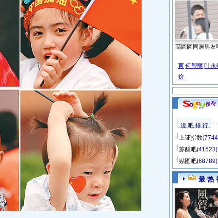
高圆圆同居男友
言
何智丽
叶永
价
说 吧 排 行
上证指数
(7744
苏醒吧
(41523)
贴图吧
(68789)
最 热 