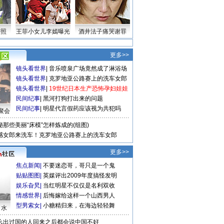
密照
王菲小女儿李嫣曝光
酒井法子痛哭谢罪
更多>>
镜头看世界
|
音乐喷泉广场竟然成了淋浴场
镜头看世界
|
克罗地亚公路赛上的洗车女郎
镜头看世界
|
19世纪日本生产恐怖孕妇娃娃
民间纪事
|
黑河打狗打出来的问题
民间纪事
|
明星代言假药应该视为共犯吗
聚会
秘那些美丽“床模”怎样炼成的(组图)
感女郎来洗车！克罗地亚公路赛上的洗车女郎
更多>>
焦点新闻
|
不要迷恋哥，哥只是一个鬼
贴贴图图
|
英媒评出2009年度搞怪发明
娱乐旮旯
|
当红明星不仅仅是名利双收
情感世界
|
后悔嫁给这样一个山西男人
型男索女
|
小糖精归来，在海边轻轻舞
口水
么出过国的人回来之后都会说中国不好