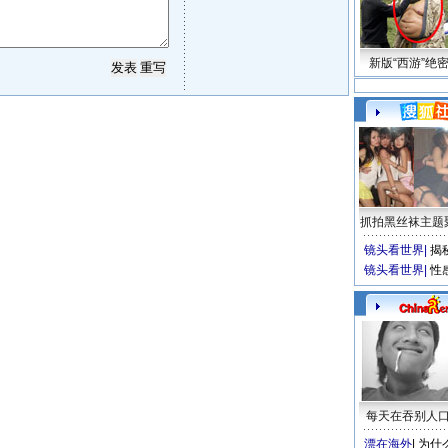
新版“西游”绝
抓拍黑丝袜主题
镜头看世界
|
揭
镜头看世界
|
性
每天在吞别人
漂在海外
|
为什