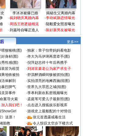
情史
李冰冰被爆已婚
揭秘生父离婚内幕
孕
·
揭刘晓庆离婚内幕
·
李幼斌新恋情曝光
婚
·
周迅王艳婆媳相见
·
陆毅爱女照首曝光
折
·
刘嘉玲自曝正造人
·
陈好新男友被曝光
 后
更多>>
喂猕猴桃(图)
·
独家：章子怡带妈妈看电影
好身材(图)
·
佟大为马伊琍再度牵手(图)
秀性感(图)
·
倪萍赵忠祥十年后再携手
服装皆为租赁
·
刘涛富豪老公为家产求生子
颜乘地铁被拍
·
舒淇醉酒瞬间惨被抓拍(图)
做活体解剖
·
实拍漂亮的地摊西施(组图)
的暴烈脾气
·
世界九大罪恶之城(组图)
遇灵异事件
·
李孝利新欢私密视频曝光
成命案导火索
·
孟庭苇可爱儿子最新照(图)
：加入我们吧！
·
点击进入搜狐娱乐影视库
howGirl
·
游戏史上最般配的十对情侣
2》送票！
·
张元首透露戒毒生活
湘胎教
·
令人惊叹太空步下楼方式