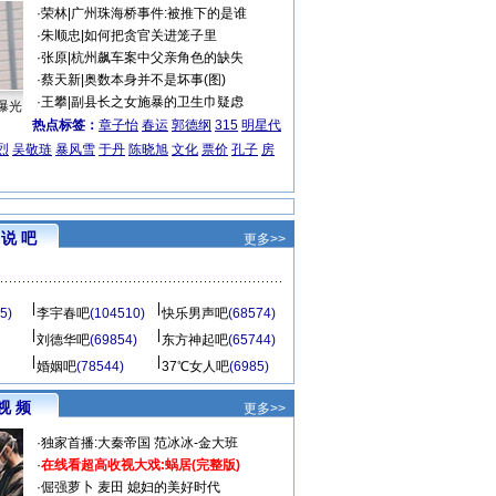
·
荣林
|
广州珠海桥事件:被推下的是谁
·
朱顺忠
|
如何把贪官关进笼子里
·
张原
|
杭州飙车案中父亲角色的缺失
·
蔡天新
|
奥数本身并不是坏事(图)
·
王攀
|
副县长之女施暴的卫生巾疑虑
曝光
热点标签：
章子怡
春运
郭德纲
315
明星代
烈
吴敬琏
暴风雪
于丹
陈晓旭
文化
票价
孔子
房
说 吧
更多>>
5)
李宇春吧
(104510)
快乐男声吧
(68574)
刘德华吧
(69854)
东方神起吧
(65744)
婚姻吧
(78544)
37℃女人吧
(6985)
视 频
更多>>
·
独家首播:大秦帝国
范冰冰-金大班
·
在线看超高收视大戏:
蜗居(完整版)
·
倔强萝卜
麦田
媳妇的美好时代