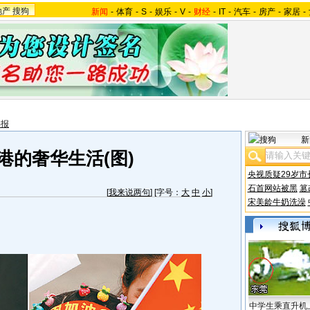
地产
搜狗
新闻
-
体育
-
S
-
娱乐
-
V
-
财经
-
IT
-
汽车
-
房产
-
家居
-
年报
新
港的奢华生活(图)
央视质疑29岁市
石首网站被黑
篡
[
我来说两句
] [字号：
大
中
小
]
宋美龄牛奶洗澡
中学生乘直升机