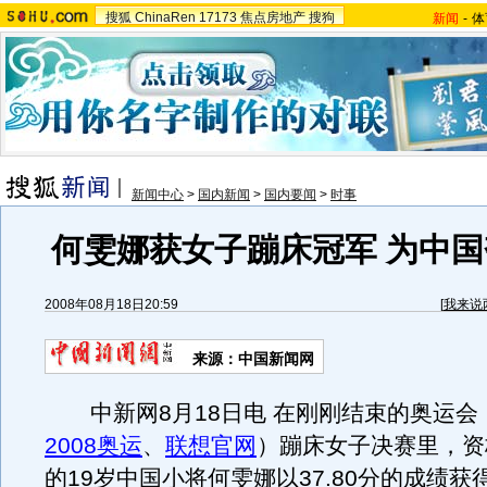
搜狐
ChinaRen
17173
焦点房地产
搜狗
新闻
-
体
新闻中心
>
国内新闻
>
国内要闻
>
时事
何雯娜获女子蹦床冠军 为中国
2008年08月18日20:59
[
我来说
来源：中国新闻网
中新网8月18日电 在刚刚结束的奥运会
2008奥运
、
联想官网
）蹦床女子决赛里，资
的19岁中国小将何雯娜以37.80分的成绩