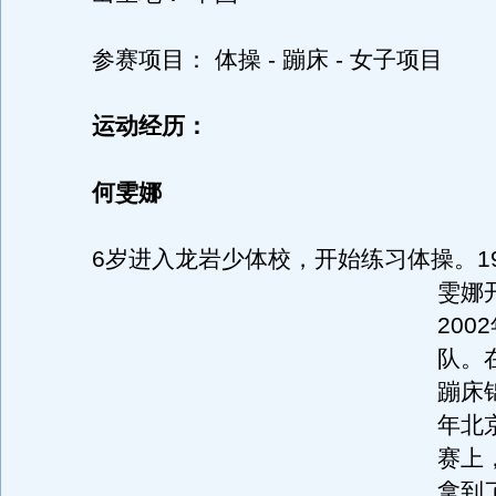
参赛项目： 体操 - 蹦床 - 女子项目
运动经历：
何雯娜
6岁进入龙岩少体校，开始练习体操。
1
雯娜
200
队。
蹦床锦
年北
赛上
拿到