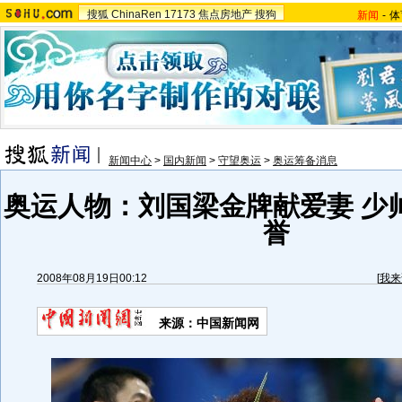
搜狐
ChinaRen
17173
焦点房地产
搜狗
新闻
-
体
新闻中心
>
国内新闻
>
守望奥运
>
奥运筹备消息
奥运人物：刘国梁金牌献爱妻 少
誉
2008年08月19日00:12
[
我来
来源：中国新闻网