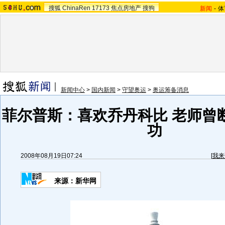
搜狐
ChinaRen
17173
焦点房地产
搜狗
新闻
-
体
新闻中心
>
国内新闻
>
守望奥运
>
奥运筹备消息
菲尔普斯：喜欢乔丹科比 老师曾
功
2008年08月19日07:24
[
我来
来源：新华网