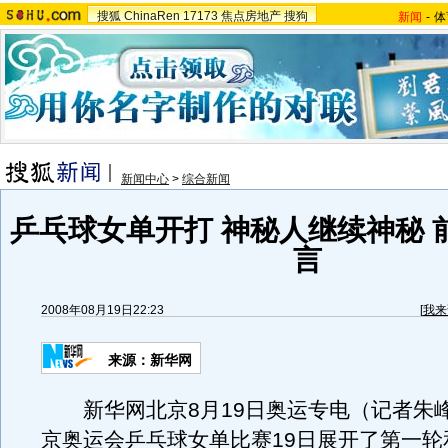
搜狐
ChinaRen
17173
焦点房地产
搜狗
新闻
-
体
新闻中心
>
综合新闻
乒乓球女单开打 神秘人继续神秘 
言
2008年08月19日22:23
[
我来
来源：新华网
新华网北京8月19日奥运专电（记者朱
京奥运会乒乓球女单比赛19日展开了第一轮