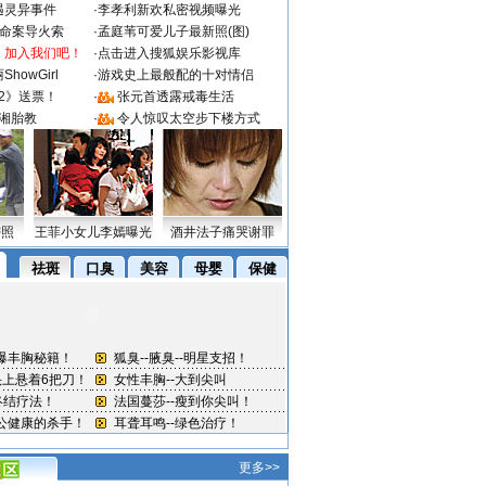
遇灵异事件
·
李孝利新欢私密视频曝光
成命案导火索
·
孟庭苇可爱儿子最新照(图)
：加入我们吧！
·
点击进入搜狐娱乐影视库
howGirl
·
游戏史上最般配的十对情侣
2》送票！
·
张元首透露戒毒生活
湘胎教
·
令人惊叹太空步下楼方式
密照
王菲小女儿李嫣曝光
酒井法子痛哭谢罪
更多>>