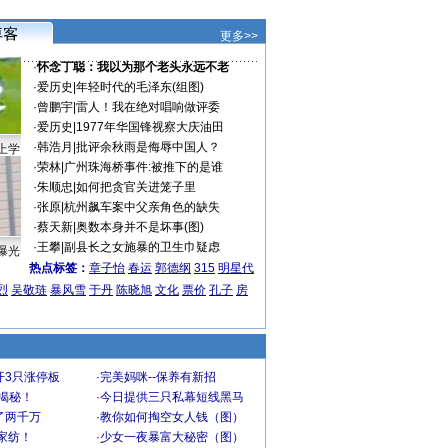
更多>>
·
怀念丁聪：我以为那个老头永远不老
·
爱历史
|
年轻时代的毛泽东(组图)
·
曾鹏宇
|
雷人！我在绝对唱响做评委
·
爱历史
|
1977年华国锋视察大庆油田
·
韩浩月
|
批评余秋雨是侮辱中国人？
上学
·
荣林
|
广州珠海桥事件:被推下的是谁
·
朱顺忠
|
如何把贪官关进笼子里
·
张原
|
杭州飙车案中父亲角色的缺失
·
蔡天新
|
奥数本身并不是坏事(图)
·
王攀
|
副县长之女施暴的卫生巾疑虑
曝光
热点标签：
章子怡
春运
郭德纲
315
明星代
烈
吴敬琏
暴风雪
于丹
陈晓旭
文化
票价
孔子
房
开3只涨停板
·
完美妈咪--保养有新招
大揭秘！
·
今日提供三只私幕短线黑马
了两千万
·
教你如何掏空女人钱（图）
家纺！
·
少女一夜暴富大秘密（图）