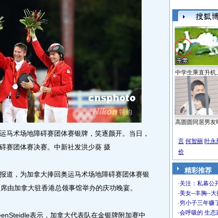
中学生乘直升机
高圆圆同居男友
马术场地障碍赛团体赛银牌，笑逐颜开。当日，
言
何智丽
叶永
碍赛团体赛决赛。中新社发洪少葵 摄
价
精彩推荐
报道，为加拿大捧回奥运马术场地障碍赛团体赛银
·
关注：私幕公
出席由加拿大驻香港总领事馆举办的庆功晚宴。
·
美女--丰胸--
·
穷小子三年赚
·
会呼吸的 生态
Steidle表示，加拿大代表队在金银牌附加赛中