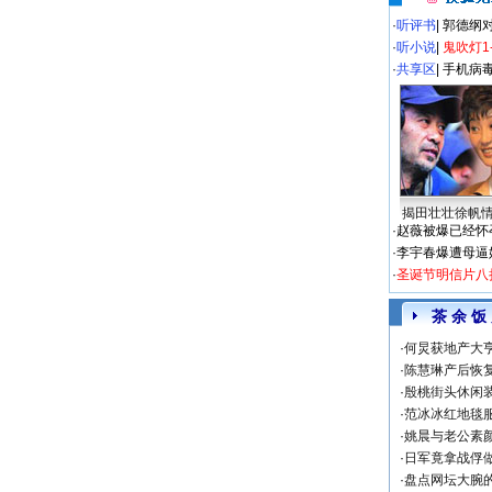
·
听评书
|
郭德纲
·
听小说
|
鬼吹灯1
·
共享区
|
手机病
揭田壮壮徐帆
·
赵薇被爆已经怀
·
李宇春爆遭母逼
·
圣诞节明信片八
茶 余 饭
·
何炅获地产大亨
·
陈慧琳产后恢复
·
殷桃街头休闲装
·
范冰冰红地毯
·
姚晨与老公素
·
日军竟拿战俘
·
盘点网坛大腕