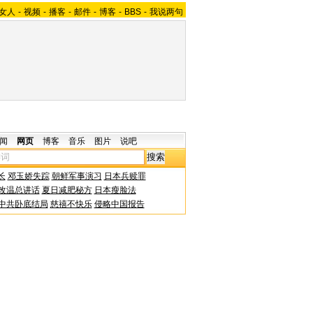
女人
-
视频
-
播客
-
邮件
-
博客
-
BBS
-
我说两句
闻
网页
博客
音乐
图片
说吧
长
邓玉娇失踪
朝鲜军事演习
日本兵赎罪
改温总讲话
夏日减肥秘方
日本瘦脸法
中共卧底结局
慈禧不快乐
侵略中国报告