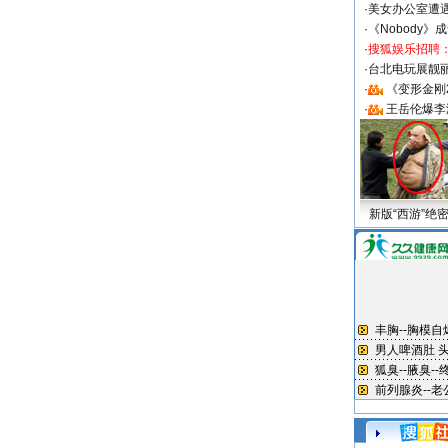
·
美女办公室遭
·
《Nobody》
·
搜狐娱乐招聘
·
台北电玩展靓丽S
·
《变形金刚
·
王岳伦爆李
新版“西游”绝