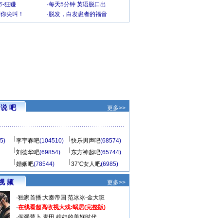
-狂赚
·
每天5分钟 英语脱口出
到你尖叫！
·
脱发，白发患者的福音
说 吧
更多>>
5)
李宇春吧
(104510)
快乐男声吧
(68574)
刘德华吧
(69854)
东方神起吧
(65744)
婚姻吧
(78544)
37℃女人吧
(6985)
视 频
更多>>
·
独家首播:大秦帝国
范冰冰-金大班
·
在线看超高收视大戏:
蜗居(完整版)
·
倔强萝卜
麦田
媳妇的美好时代