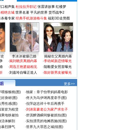
对口相声集
杜拉拉升职记
张震讲故事
红楼梦
-精绝古城
世界名著
平凡的世界
货币战争2
毒杀毒专家
经典手机游游格斗集
福彩3D走势图
情史
李冰冰被爆已婚
揭秘生父离婚内幕
孕
·
揭刘晓庆离婚内幕
·
李幼斌新恋情曝光
婚
·
周迅王艳婆媳相见
·
陆毅爱女照首曝光
折
·
刘嘉玲自曝正造人
·
陈好新男友被曝光
 后
更多>>
喂猕猴桃(图)
·
独家：章子怡带妈妈看电影
好身材(图)
·
佟大为马伊琍再度牵手(图)
秀性感(图)
·
倪萍赵忠祥十年后再携手
服装皆为租赁
·
刘涛富豪老公为家产求生子
颜乘地铁被拍
·
舒淇醉酒瞬间惨被抓拍(图)
做活体解剖
·
实拍漂亮的地摊西施(组图)
的暴烈脾气
·
世界九大罪恶之城(组图)