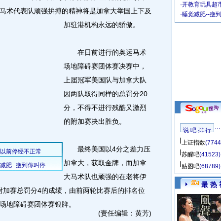
·
开教育玩具超市
马术代表队顽强拚搏的精神将是加拿大举国上下及
·
睡觉减肥--瘦
加驻港机构永远的骄傲。
在日前进行的奥运马术
场地障碍赛团体赛决赛中，
上届冠军美国队与加拿大队
因两队取得同样的总罚分20
分，不得不进行残酷又激烈
的附加赛决出胜负。
说 吧 排 行
上证指数
(7744
最终美国以4分之差力压
苏醒吧
(41523)
加拿大，获取金牌，而加拿
贴图吧
(68789)
大马术队也顽强的在老将伊
最 热 
、附加赛总罚分4的成绩，由前两轮比赛后的排名位
场地障碍赛团体赛银牌。
(责任编辑：黄芳)