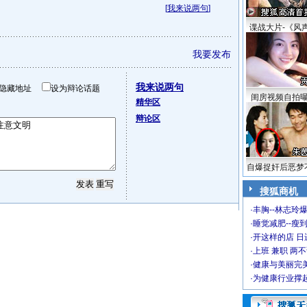
[
我来说两句
]
谍战大片-《风
我要发布
我来说两句
隐藏地址
设为辩论话题
闺房视频自拍
精华区
辩论区
自爆捉奸后恶梦
搜狐商机
·
丰胸--林志玲
·
睡觉减肥--瘦到
·
开这样的店 日进
·
上班 兼职 两
·
健康与美丽完
·
为健康行业撑