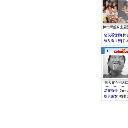
抓拍黑丝袜主题
镜头看世界
|
揭
镜头看世界
|
性
每天在吞别人
漂在海外
|
为什
型男索女
|
晒晒