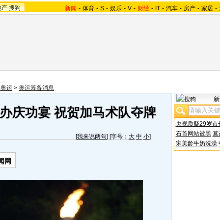
地产
搜狗
新闻
-
体育
-
S
-
娱乐
-
V
-
财经
-
IT
-
汽车
-
房产
-
家居
-
望奥运
>
奥运筹备消息
新
办庆功宴 祝贺加马术队夺牌
央视质疑29岁市
石首网站被黑
篡
[
我来说两句
] [字号：
大
中
小
]
宋美龄牛奶洗澡
闻网