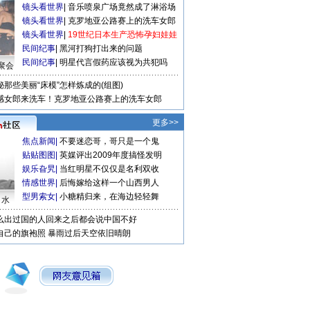
镜头看世界
|
音乐喷泉广场竟然成了淋浴场
镜头看世界
|
克罗地亚公路赛上的洗车女郎
镜头看世界
|
19世纪日本生产恐怖孕妇娃娃
民间纪事
|
黑河打狗打出来的问题
民间纪事
|
明星代言假药应该视为共犯吗
聚会
秘那些美丽“床模”怎样炼成的(组图)
感女郎来洗车！克罗地亚公路赛上的洗车女郎
更多>>
焦点新闻
|
不要迷恋哥，哥只是一个鬼
贴贴图图
|
英媒评出2009年度搞怪发明
娱乐旮旯
|
当红明星不仅仅是名利双收
情感世界
|
后悔嫁给这样一个山西男人
型男索女
|
小糖精归来，在海边轻轻舞
口水
么出过国的人回来之后都会说中国不好
自己的旗袍照
暴雨过后天空依旧晴朗