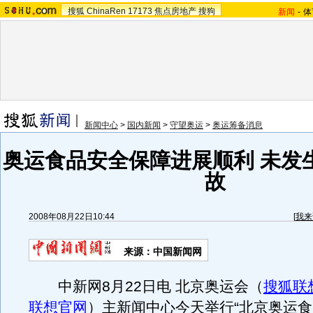
搜狐
ChinaRen
17173
焦点房地产
搜狗
新闻
-
体
新闻中心
>
国内新闻
>
守望奥运
>
奥运筹备消息
奥运食品安全保障进展顺利 未发
故
2008年08月22日10:44
[
我来
来源：中国新闻网
中新网8月22日电 北京奥运会（
搜狐联想
联想官网
）主新闻中心今天举行“北京奥运