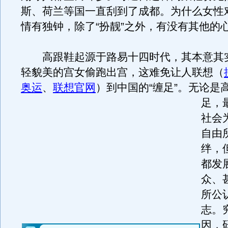
斯、荷兰等国一直刮到了成都。为什么女性
情有独钟，除了“扮靓”之外，有没有其他的
高跟鞋起源于路易十四时代，其本意其
轻貌美的宫女偷跑出宫，这难免让人联想（
奥运
、
联想官网
）到中国的“缠足”。
无论是
足，
社会
自由
绊，
都发
众、
所公
志。
因，