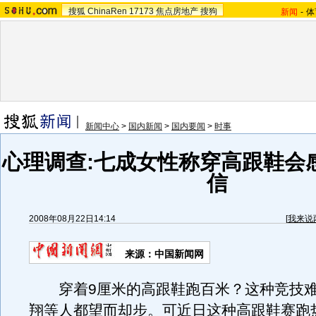
搜狐
ChinaRen
17173
焦点房地产
搜狗
新闻
-
体
新闻中心
>
国内新闻
>
国内要闻
>
时事
心理调查:七成女性称穿高跟鞋会
信
2008年08月22日14:14
[
我来说
来源：中国新闻网
穿着9厘米的高跟鞋跑百米？这种竞技难
翔等人都望而却步。可近日这种高跟鞋赛跑