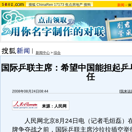
搜狐
ChinaRen
17173
焦点房地产
搜狗
新闻
-
体
新闻中心
>
综合
国际乒联主席：希望中国能担起乒
任
2008年08月24日08:44
[
我来说
来源：人民网
人民网北京8月24日电（记者毛烜磊）
牌争夺战之前，国际乒联主席沙拉拉插空举