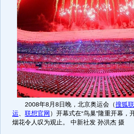
2008年8月8日晚，北京奥运会（
搜狐联
运
、
联想官网
）开幕式在“鸟巢”隆重开幕，
烟花令人叹为观止。 中新社发 孙洪杰 摄