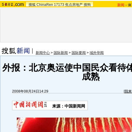
搜狐
ChinaRen
17173
焦点房地产
搜狗
新闻
-
体
新闻中心
>
国际新闻
>
国际要闻
>
域外华闻
外报：北京奥运使中国民众看待
成熟
2008年08月24日14:29
[
我来
来源：中国新闻网